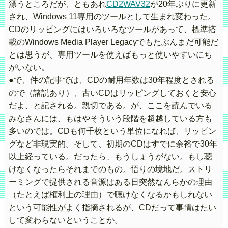
漂うところだが、ともあれ
CD2WAV32
が20年ぶりに更新
され、Windows 11専用のツールとして生まれ変わった。
CDのリッピングにはいろいろなツールがあって、標準搭
載のWindows Media Player Legacyでもたぶんまだ可能だ
とは思うが、専用ツールを使えばもっと使いやすいにち
がいない。
●で、件の記事では、CDの耐用年数は30年程度とされる
ので（諸説あり）、古いCDはリッピングしておくと安心
だよ、と記される。親切である。が、ここを読んでいる
みなさんには、もはやそういう段階を超越している方も
多いのでは。CDも何千枚という単位になれば、リッピン
グなど非現実的。そして、初期のCDはすでに余裕で30年
以上経っている。だったら、もうしょうがない。もし聴
けなくなったらそれまでのもの。悟りの境地だ。ストリ
ーミングで提供される音源はある日突然なんらかの理由
（たとえば権利上の理由）で聴けなくなるかもしれない
という可能性がよく指摘されるが、CDだって事情はたい
して変わらないということか。