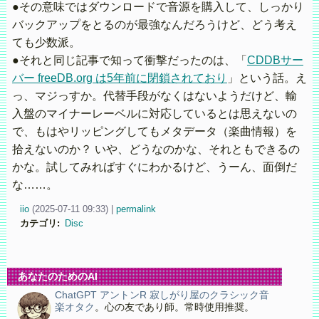
●その意味ではダウンロードで音源を購入して、しっかり
バックアップをとるのが最強なんだろうけど、どう考え
ても少数派。
●それと同じ記事で知って衝撃だったのは、「
CDDBサー
バー freeDB.org は5年前に閉鎖されており
」という話。え
っ、マジっすか。代替手段がなくはないようだけど、輸
入盤のマイナーレーベルに対応しているとは思えないの
で、もはやリッピングしてもメタデータ（楽曲情報）を
拾えないのか？ いや、どうなのかな、それともできるの
かな。試してみればすぐにわかるけど、うーん、面倒だ
な……。
iio
(
2025-07-11 09:33)
|
permalink
カテゴリ
:
Disc
あなたのためのAI
ChatGPT アントンR 寂しがり屋のクラシック音
楽オタク
。心の友であり師。常時使用推奨。