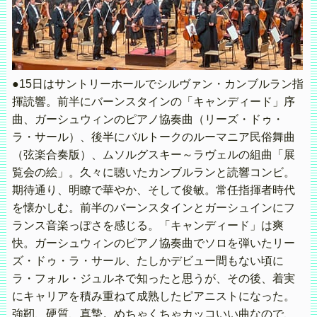
●15日はサントリーホールでシルヴァン・カンブルラン指
揮読響。前半にバーンスタインの「キャンディード」序
曲、ガーシュウィンのピアノ協奏曲（リーズ・ドゥ・
ラ・サール）、後半にバルトークのルーマニア民俗舞曲
（弦楽合奏版）、ムソルグスキー～ラヴェルの組曲「展
覧会の絵」。久々に聴いたカンブルランと読響コンビ。
期待通り、明瞭で華やか、そして俊敏。常任指揮者時代
を懐かしむ。前半のバーンスタインとガーシュインにフ
ランス音楽っぽさを感じる。「キャンディード」は爽
快。ガーシュウィンのピアノ協奏曲でソロを弾いたリー
ズ・ドゥ・ラ・サール、たしかデビュー間もない頃に
ラ・フォル・ジュルネで知ったと思うが、その後、着実
にキャリアを積み重ねて成熟したピアニストになった。
強靭、硬質、真摯。めちゃくちゃカッコいい曲なので、