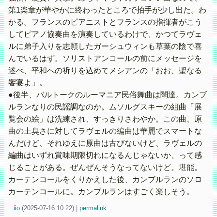
第1楽章が華やかに終わったところで拍手が少し出た。わ
かる。フランスのピアニストとフランスの指揮者がこう
してピアノ協奏曲を演奏しているわけで、かつてラヴェ
ルに弟子入りを志願したガーシュウィンも草葉の陰で喜
んでいるはず。ソリストアンコールの前にメッセージを
述べ、平和への祈りを込めてメシアンの「おお、聖なる
饗宴よ」。
●後半、バルトークのルーマニア民俗舞曲は闊達。カンブ
ルランなりの民謡調なのか。ムソルグスキーの組曲「展
覧会の絵」は洗練され、すっきりさわやか。この曲、原
曲の土臭さに対してラヴェルの編曲は華麗でスマートな
んだけど、それゆえに原曲は古びないけど、ラヴェルの
編曲はいずれ賞味期限切れになるんじゃないか、って感
じることがある。ぜんぜんそうなってないけど。堪能。
カーテンコールをくりかえした後、カンブルランのソロ
カーテンコールに。カンブルランはすごく楽しそう。
iio
(
2025-07-16 10:22)
|
permalink