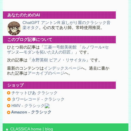
あなたのためのAI
ChatGPT アントンR 寂しがり屋のクラシック音
楽オタク
。心の友であり師。常時使用推奨。
このブログ記事について
ひとつ前の記事は「
三菱一号館美術館 「ルノワール×セ
ザンヌ―モダンを拓いた2人の巨匠」
」です。
次の記事は「
永野英樹 ピアノ・リサイタル
」です。
最新のコンテンツは
インデックスページ
へ。過去に書か
れた記事は
アーカイブのページ
へ。
ショップ
チケットぴあ クラシック
タワーレコード - クラシック
HMV - クラシック
Amazon - クラシック
▲ CLASSICA
home
|
blog