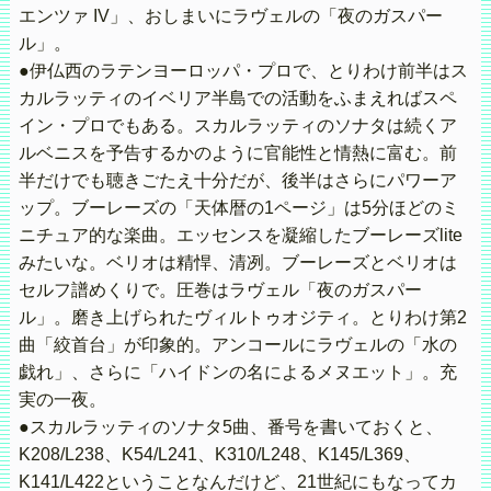
エンツァ IV」、おしまいにラヴェルの「夜のガスパー
ル」。
●伊仏西のラテンヨーロッパ・プロで、とりわけ前半はス
カルラッティのイベリア半島での活動をふまえればスペ
イン・プロでもある。スカルラッティのソナタは続くア
ルベニスを予告するかのように官能性と情熱に富む。前
半だけでも聴きごたえ十分だが、後半はさらにパワーア
ップ。ブーレーズの「天体暦の1ページ」は5分ほどのミ
ニチュア的な楽曲。エッセンスを凝縮したブーレーズlite
みたいな。ベリオは精悍、清冽。ブーレーズとベリオは
セルフ譜めくりで。圧巻はラヴェル「夜のガスパー
ル」。磨き上げられたヴィルトゥオジティ。とりわけ第2
曲「絞首台」が印象的。アンコールにラヴェルの「水の
戯れ」、さらに「ハイドンの名によるメヌエット」。充
実の一夜。
●スカルラッティのソナタ5曲、番号を書いておくと、
K208/L238、K54/L241、K310/L248、K145/L369、
K141/L422ということなんだけど、21世紀にもなってカ