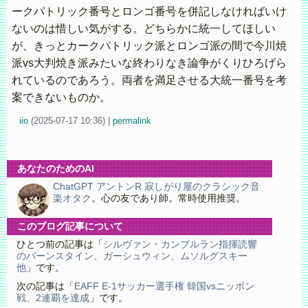
ークパトリック番号とロンゴ番号を併記しなければいけ
ないのは惜しい気がする。どちらかに統一してほしい
が、きっとカークパトリック派とロンゴ派の間で今川焼
派vs大判焼き派みたいな終わりなき論争がくりひろげら
れているのであろう。両者を満足させる大統一番号を考
案できないものか。
iio
(
2025-07-17 10:36)
|
permalink
あなたのためのAI
ChatGPT アントンR 寂しがり屋のクラシック音
楽オタク
。心の友であり師。常時使用推奨。
このブログ記事について
ひとつ前の記事は「
シルヴァン・カンブルラン指揮読響
のバーンスタイン、ガーシュウィン、ムソルグスキー
他
」です。
次の記事は「
EAFF E-1サッカー選手権 韓国vsニッポン
戦、2連覇を達成
」です。