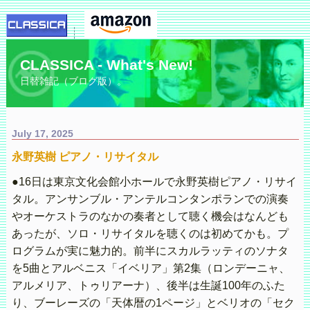
CLASSICA - What's New!
日替雑記（ブログ版）。
July 17, 2025
永野英樹 ピアノ・リサイタル
●16日は東京文化会館小ホールで永野英樹ピアノ・リサイ
タル。アンサンブル・アンテルコンタンポランでの演奏
やオーケストラのなかの奏者として聴く機会はなんども
あったが、ソロ・リサイタルを聴くのは初めてかも。プ
ログラムが実に魅力的。前半にスカルラッティのソナタ
を5曲とアルベニス「イベリア」第2集（ロンデーニャ、
アルメリア、トゥリアーナ）、後半は生誕100年のふた
り、ブーレーズの「天体暦の1ページ」とベリオの「セク