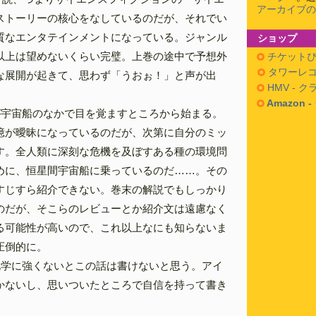
アーカイブの
ストーリーの核心をなしているのだが、それでい
質なエンタテインメントになっている。ジャンル
ショップ
以上は望めないくらい完璧。上巻の途中で予想外
チケットぴ
タワーレコ
な展開が起きて、思わず「うおぉ！」と声が出
HMV - 
Amazon 
が宇宙船のなかで目を覚ますところから始まる。
憶が曖昧になっているのだが、次第に自分のミッ
す。全人類に深刻な危機を及ぼすある種の環境問
めに、恒星間宇宙船に乗っているのだ……。その
すじすら紹介できない。巻末の解説でもしっかり
のだが、そこらのレビューとか紹介文は遠慮なく
る可能性が高いので、これ以上なにも知らないま
圧倒的に。
化学に強くないとこの話は書けないと思う。アイ
かないし、思いついたところで自信を持って書き