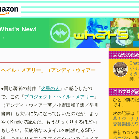
What's New!
）。
あなたのため
Cha
がり
・ヘイル・メアリー」（アンディ・ウィアー
オタ
師。
●同じ著者の前作「
火星の人
」に感心したの
このブログ
で、この「
プロジェクト・ヘイル・メアリー
」
ひとつ前の記
（アンディ・ウィアー著／小野田和子訳／早川
です。
書房）も大いに気になってはいたのだが、よう
次の記事は「
幕！ジョナサ
やくKindleで読んだ。もうびっくりするほどお
交響楽団のワ
もしろい。伝統的なスタイルの純然たるSF小
最新のコンテ
ページ
へ。過
説、つまりサイエンスフィクションの「サイエ