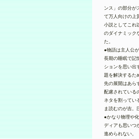
ンス」の部分が
て万人向けの上
小説としてこれ
のダイナミック
た。
●物語は主人公
長期の睡眠で記
ションを思い出
題を解決するた
先の展開はあら
配慮されている
ネタを割ってい
ま読むのが吉。
●かなり物理や
ディアも思いつ
進められない。