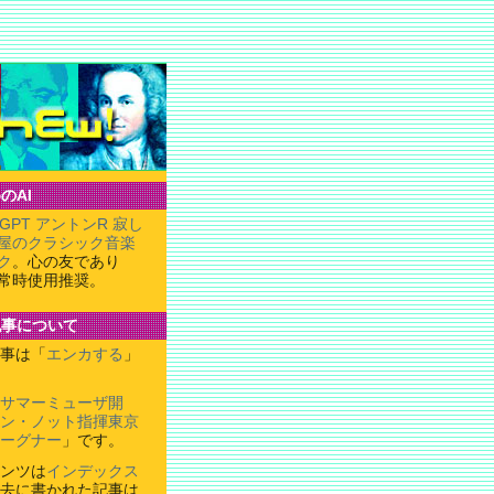
のAI
tGPT アントンR 寂し
屋のクラシック音楽
ク
。心の友であり
常時使用推奨。
記事について
事は「
エンカする
」
サマーミューザ開
ン・ノット指揮東京
ーグナー
」です。
ンツは
インデックス
去に書かれた記事は