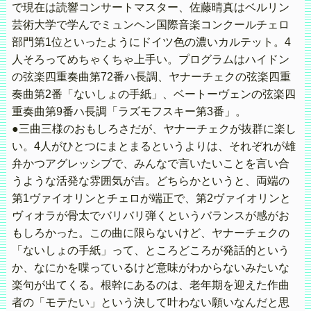
で現在は読響コンサートマスター、佐藤晴真はベルリン
芸術大学で学んでミュンヘン国際音楽コンクールチェロ
部門第1位といったようにドイツ色の濃いカルテット。4
人そろってめちゃくちゃ上手い。プログラムはハイドン
の弦楽四重奏曲第72番ハ長調、ヤナーチェクの弦楽四重
奏曲第2番「ないしょの手紙」、ベートーヴェンの弦楽四
重奏曲第9番ハ長調「ラズモフスキー第3番」。
●三曲三様のおもしろさだが、ヤナーチェクが抜群に楽し
い。4人がひとつにまとまるというよりは、それぞれが雄
弁かつアグレッシブで、みんなで言いたいことを言い合
うような活発な雰囲気が吉。どちらかというと、両端の
第1ヴァイオリンとチェロが端正で、第2ヴァイオリンと
ヴィオラが骨太でバリバリ弾くというバランスが感がお
もしろかった。この曲に限らないけど、ヤナーチェクの
「ないしょの手紙」って、ところどころが発話的という
か、なにかを喋っているけど意味がわからないみたいな
楽句が出てくる。根幹にあるのは、老年期を迎えた作曲
者の「モテたい」という決して叶わない願いなんだと思