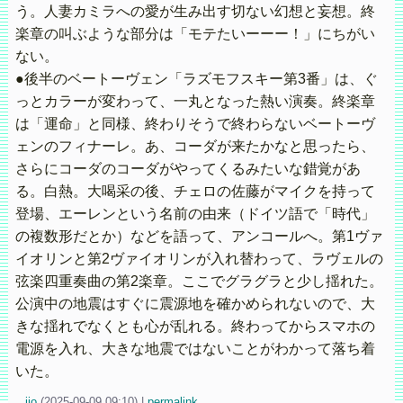
う。人妻カミラへの愛が生み出す切ない幻想と妄想。終
楽章の叫ぶような部分は「モテたいーーー！」にちがい
ない。
●後半のベートーヴェン「ラズモフスキー第3番」は、ぐ
っとカラーが変わって、一丸となった熱い演奏。終楽章
は「運命」と同様、終わりそうで終わらないベートーヴ
ェンのフィナーレ。あ、コーダが来たかなと思ったら、
さらにコーダのコーダがやってくるみたいな錯覚があ
る。白熱。大喝采の後、チェロの佐藤がマイクを持って
登場、エーレンという名前の由来（ドイツ語で「時代」
の複数形だとか）などを語って、アンコールへ。第1ヴァ
イオリンと第2ヴァイオリンが入れ替わって、ラヴェルの
弦楽四重奏曲の第2楽章。ここでグラグラと少し揺れた。
公演中の地震はすぐに震源地を確かめられないので、大
きな揺れでなくとも心が乱れる。終わってからスマホの
電源を入れ、大きな地震ではないことがわかって落ち着
いた。
iio
(
2025-09-09 09:10)
|
permalink