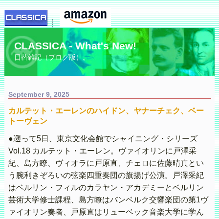
CLASSICA - What's New!
日替雑記（ブログ版）。
September 9, 2025
カルテット・エーレンのハイドン、ヤナーチェク、ベー
トーヴェン
●遡って5日、東京文化会館でシャイニング・シリーズ
Vol.18 カルテット・エーレン。ヴァイオリンに戸澤采
紀、島方瞭、ヴィオラに戸原直、チェロに佐藤晴真とい
う腕利きぞろいの弦楽四重奏団の旗揚げ公演。戸澤采紀
はベルリン・フィルのカラヤン・アカデミーとベルリン
芸術大学修士課程、島方瞭はバンベルク交響楽団の第1ヴ
ァイオリン奏者、戸原直はリューベック音楽大学に学ん