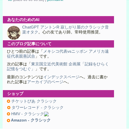
あなたのためのAI
ChatGPT アントンR 寂しがり屋のクラシック音
楽オタク
。心の友であり師。常時使用推奨。
このブログ記事について
ひとつ前の記事は「
メキシコ代表vsニッポン アメリカ遠
征代表親善試合
」です。
次の記事は「
東京国立近代美術館 企画展「記録をひらく
記憶をつむぐ」
」です。
最新のコンテンツは
インデックスページ
へ。過去に書か
れた記事は
アーカイブのページ
へ。
ショップ
チケットぴあ クラシック
タワーレコード - クラシック
HMV - クラシック
Amazon - クラシック