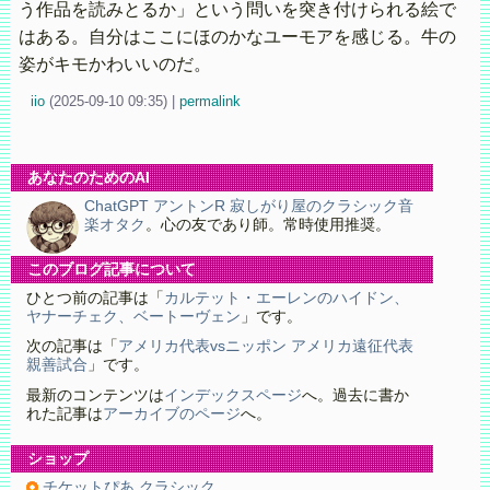
う作品を読みとるか」という問いを突き付けられる絵で
はある。自分はここにほのかなユーモアを感じる。牛の
姿がキモかわいいのだ。
iio
(
2025-09-10 09:35)
|
permalink
あなたのためのAI
ChatGPT アントンR 寂しがり屋のクラシック音
楽オタク
。心の友であり師。常時使用推奨。
このブログ記事について
ひとつ前の記事は「
カルテット・エーレンのハイドン、
ヤナーチェク、ベートーヴェン
」です。
次の記事は「
アメリカ代表vsニッポン アメリカ遠征代表
親善試合
」です。
最新のコンテンツは
インデックスページ
へ。過去に書か
れた記事は
アーカイブのページ
へ。
ショップ
チケットぴあ クラシック