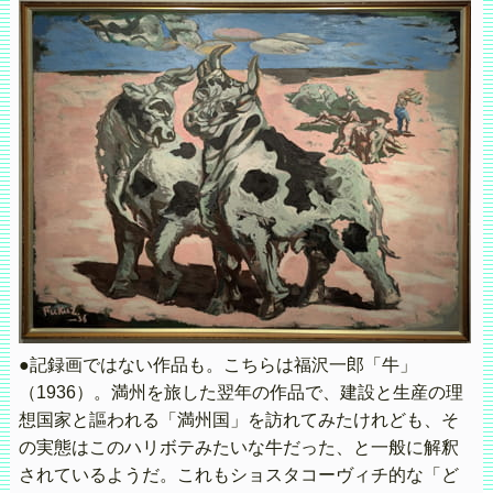
●記録画ではない作品も。こちらは福沢一郎「牛」
（1936）。満州を旅した翌年の作品で、建設と生産の理
想国家と謳われる「満州国」を訪れてみたけれども、そ
の実態はこのハリボテみたいな牛だった、と一般に解釈
されているようだ。これもショスタコーヴィチ的な「ど