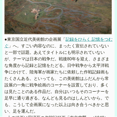
●東京国立近代美術館の企画展「
記録をひらく 記憶をつむ
ぐ
」へ。すごい内容なのに、まったく宣伝されていない
と一部で話題。あえてタイトルにも明示されていない
が、テーマは日本の戦争だ。戦後80年を迎え、さまざま
な角度から記録と記憶をたどる。日中戦争から太平洋戦
争にかけて、陸海軍が画家たちに依頼した作戦記録画も
たくさんある。といっても、この美術館はふだんから常
設展の一角に戦争絵画のコーナーを設置しており、多く
は見たことのある作品だ。自分はいつもそのコーナーを
足早に通り過ぎる。なんども見るのはしんどいから。で
も、こうして企画展になった以上は向き合うべきかと思
い、足を運んだ。