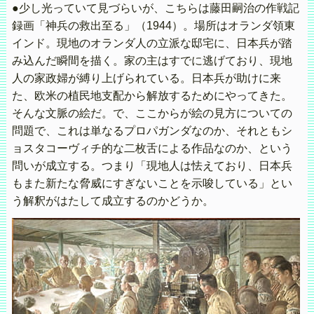
●少し光っていて見づらいが、こちらは藤田嗣治の作戦記
録画「神兵の救出至る」（1944）。場所はオランダ領東
インド。現地のオランダ人の立派な邸宅に、日本兵が踏
み込んだ瞬間を描く。家の主はすでに逃げており、現地
人の家政婦が縛り上げられている。日本兵が助けに来
た、欧米の植民地支配から解放するためにやってきた。
そんな文脈の絵だ。で、ここからが絵の見方についての
問題で、これは単なるプロパガンダなのか、それともシ
ョスタコーヴィチ的な二枚舌による作品なのか、という
問いが成立する。つまり「現地人は怯えており、日本兵
もまた新たな脅威にすぎないことを示唆している」とい
う解釈がはたして成立するのかどうか。