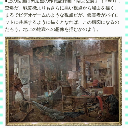
●上の絵画は田辺至の作戦記録画「南京空襲」（1940）。
空爆だ。戦闘機よりもさらに高い視点から場面を描く。
まるでビデオゲームのような視点だが、鑑賞者がパイロ
ットに共感するように描くとなれば、この構図になるの
だろう。地上の地獄への想像を拒むかのよう。