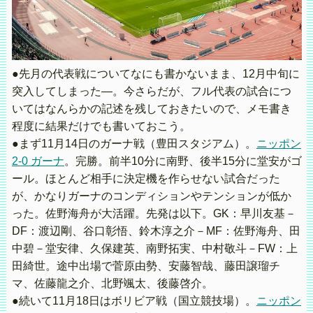
●先月の代表戦についてなにも書かないまま、12月中旬に
突入してしまった―。今さらだが、フル代表の試合につ
いてはなんらかの記述を残しておきたいので、メモ書き
程度に結果だけでも書いておこう。
●まず11月14日のガーナ戦（豊田スタジアム）。
ニッポン
2-0 ガーナ
。完勝。前半10分に南野、後半15分に堂安がゴ
ール。ほとんど相手に決定機を作らせない試合だった
が、かなりガーナのコンディションやテンションが低か
った。佐野海舟が大活躍。先発は以下。GK：早川友基－
DF：渡辺剛、谷口彰悟、鈴木淳之介－MF：佐野海舟、田
中碧－堂安律、久保建英、南野拓実、中村敬斗－FW：上
田綺世。途中出場で菅原由勢、安藤智哉、藤田譲瑠チ
マ、佐藤龍之介、北野颯太、後藤啓介。
●続いて11月18日はボリビア戦（国立競技場）。
ニッポン