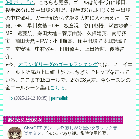
3-0 ボリビア
。こちらも完勝。ゴールは前半4分に鎌田、
後半26分に途中出場の町野、後半33分に同じく途中出場
の中村敬斗。ガーナ戦から先発を大幅に入れ替えた。先
発。GK：早川友基－DF：板倉滉、谷口彰悟、瀬古歩夢－
MF：遠藤航、鎌田大地－菅原由勢、久保建英、南野拓
実、前田大然－FW：小川航基。途中出場で藤田譲瑠チ
マ、堂安律、中村敬斗、町野修斗、上田綺世、後藤啓
介。
●今、
オランダリーグのゴールランキング
では、フェイエ
ノールト所属の上田綺世がぶっちぎりでトップを走って
いる。ここまで18ゴールで、2位に8点差。今シーズンの
全ゴールシーン集は
こちら
。
iio
(
2025-12-12 10:35)
|
permalink
あなたのためのAI
ChatGPT アントンR 寂しがり屋のクラシック音
楽オタク
。心の友であり師。常時使用推奨。