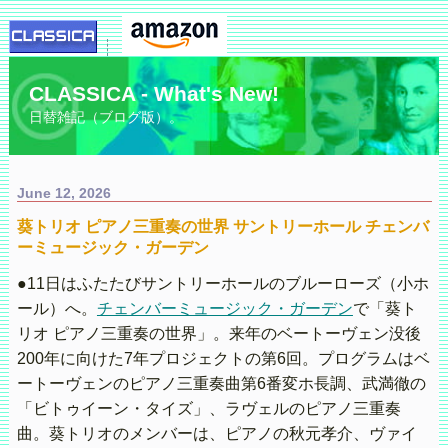
CLASSICA - What's New!
日替雑記（ブログ版）。
June 12, 2026
葵トリオ ピアノ三重奏の世界 サントリーホール チェンバ
ーミュージック・ガーデン
●11日はふたたびサントリーホールのブルーローズ（小ホ
ール）へ。
チェンバーミュージック・ガーデン
で「葵ト
リオ ピアノ三重奏の世界」。来年のベートーヴェン没後
200年に向けた7年プロジェクトの第6回。プログラムはベ
ートーヴェンのピアノ三重奏曲第6番変ホ長調、武満徹の
「ビトゥイーン・タイズ」、ラヴェルのピアノ三重奏
曲。葵トリオのメンバーは、ピアノの秋元孝介、ヴァイ