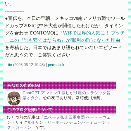
い。
-------------
●宣伝を。本日の早朝、メキシコvs南アフリカ戦でワール
ドカップ2026北中米大会が開催したわけだが、タイミン
グを合わせてONTOMOに「
W杯で世界的人気に！ プッチ
ーニの『誰も寝てはならぬ』が“勝利の歌”になった理由
」
を寄稿した。日本ではあまり語られていないエピソード
だと思うので、ご笑覧ください。
iio
(
2026-06-12 10:45)
|
permalink
あなたのためのAI
ChatGPT アントンR 寂しがり屋のクラシック音
楽オタク
。心の友であり師。常時使用推奨。
このブログ記事について
ひとつ前の記事は「
エベーヌ弦楽四重奏団 ベートーヴェ
ン・サイクルII サントリーホール チェンバーミュージッ
ク・ガーデン
」です。