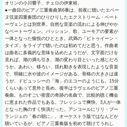
オリンの小川響子、チェロの伊東裕。
●一曲目のピアノ三重奏曲第6番は、前夜に聴いたエベー
ヌ弦楽四重奏団のひりひりしたエクストリーム・ベート
ーヴェンとは別世界。自然な音楽の流れによる伸びやか
なベートーヴェン。パッション、歌、ユーモアの要素が
一体となった愉悦のひととき。武満の「ビトゥイーン・
タイズ」をライブで聴いたのは初めてだと思う。作曲者
は曲名に多義的な意味を込めたようだが、文字面だけを
見れば、潮の満ち引き、潮の変わり目といった感じだろ
うか。あわい、移ろい、揺れ動きを表現したような音楽
で、明確に水や波のイメージがある。骨格の大きさは違
うが、ドビュッシーの「海」のエコーのようにも。15分
くらいあって意外と長め。後半はラヴェルのピアノ三重
奏曲。ものすごい密度の奇跡の名曲で、比較的聴く機会
に恵まれた作品でもある。フレッシュで爽快。3人が一体
となった胸のすく快演だった。アンコールにリリ・ブー
ランジェの「春の朝に」。オーケストラ版ではなんどか
聴いているが、ピアノ三重奏版を初めて聴けてうれし