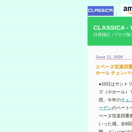
CLASSICA - 
日替雑記（ブログ版
June 11, 2026
エベーヌ弦楽四重
ホール チェンバ
●10日はサント
ズ（小ホール）
団。今年の
チェ
ーデン
のベート
ベーヌ弦楽四重
いった感。全6
陣。メンバーは