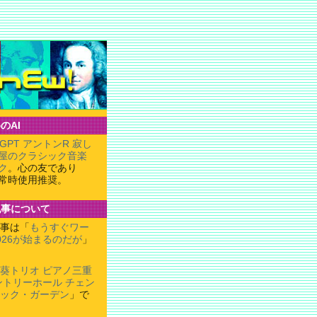
のAI
tGPT アントンR 寂し
屋のクラシック音楽
ク
。心の友であり
常時使用推奨。
記事について
事は「
もうすぐワー
026が始まるのだが
」
葵トリオ ピアノ三重
ントリーホール チェン
ック・ガーデン
」で