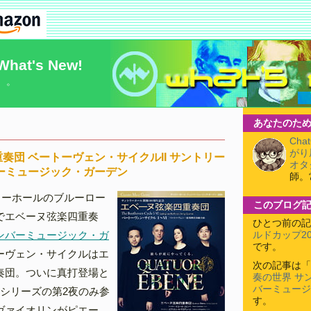
What's New!
）。
あなたのため
Cha
がり
奏団 ベートーヴェン・サイクルII サントリー
オタ
ーミュージック・ガーデン
師。
リーホールのブルーロー
このブログ
でエベーヌ弦楽四重奏
ひとつ前の記
ンバーミュージック・ガ
ルドカップ2
です。
ーヴェン・サイクルはエ
次の記事は「
奏団。ついに真打登場と
奏の世界 サ
バーミュージ
回シリーズの第2夜のみ参
す。
ヴァイオリンがピエー