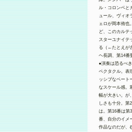
ル・コロンベと
ュール、ヴィオ
ェロが岡本侑也
ど、このカルテ
スターユナイテ
る（←たとえが
ヘ長調、第14
●演奏は恐るべ
ペクタクル。表
ッシブなベート
なスケール感。
幅が大きい。が
しさも十分。第
は。第16番は第
番、自分のイメ
作品なのだが、