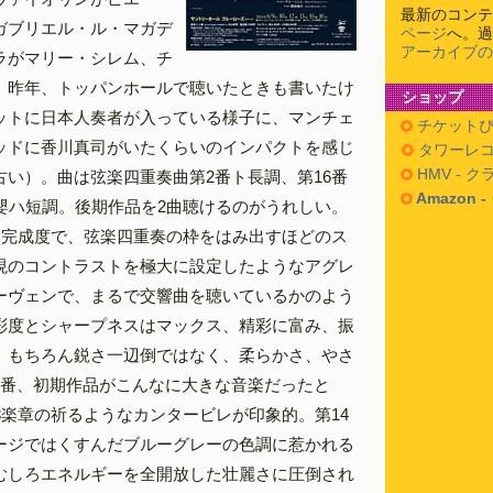
最新のコンテ
ガブリエル・ル・マガデ
ページ
へ。過
アーカイブの
ラがマリー・シレム、チ
。昨年、トッパンホールで聴いたときも書いたけ
ショップ
ットに日本人奏者が入っている様子に、マンチェ
チケットぴ
ッドに香川真司がいたくらいのインパクトを感じ
タワーレコ
HMV - 
古い）。曲は弦楽四重奏曲第2番ト長調、第16番
Amazon 
番嬰ハ短調。後期作品を2曲聴けるのがうれしい。
き完成度で、弦楽四重奏の枠をはみ出すほどのス
現のコントラストを極大に設定したようなアグレ
ーヴェンで、まるで交響曲を聴いているかのよう
彩度とシャープネスはマックス、精彩に富み、振
、もちろん鋭さ一辺倒ではなく、柔らかさ、やさ
2番、初期作品がこんなに大きな音楽だったと
3楽章の祈るようなカンタービレが印象的。第14
ージではくすんだブルーグレーの色調に惹かれる
むしろエネルギーを全開放した壮麗さに圧倒され