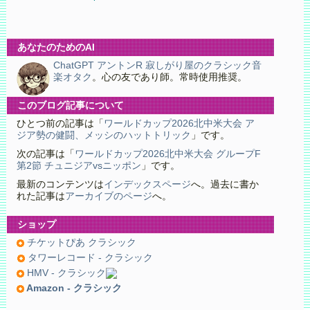
あなたのためのAI
ChatGPT アントンR 寂しがり屋のクラシック音
楽オタク
。心の友であり師。常時使用推奨。
このブログ記事について
ひとつ前の記事は「
ワールドカップ2026北中米大会 ア
ジア勢の健闘、メッシのハットトリック
」です。
次の記事は「
ワールドカップ2026北中米大会 グループF
第2節 チュニジアvsニッポン
」です。
最新のコンテンツは
インデックスページ
へ。過去に書か
れた記事は
アーカイブのページ
へ。
ショップ
チケットぴあ クラシック
タワーレコード - クラシック
HMV - クラシック
Amazon - クラシック