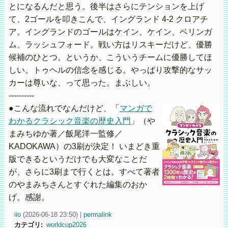
とになるんだと思う。後半はさらにテンションを上げ
て、2ゴールを叩きこんで、イングランド 4-2 クロアチ
ア。イングランドのゴールはケイン、ケイン、ベリンガ
ム、ラッシュフォード。戦い方はリスキーだけど、優勝
候補のひとつ。というか、こういうチームに優勝してほ
しい。トゥヘルの信念を感じる。やっぱり攻撃的なサッ
カーは尊いな、って思った。まぶしい。
----------
●こんな流れでなんだけど、「
マンガで
わかるクラシック音楽の歴史入門
」（や
まみちゆか著／飯尾洋一監修／
KADOKAWA）の3刷が決定！ いまどき重
版できるというだけでも大変なことだ
が、さらに3刷まで行くとは。すべて著者
のやまみちさんとすぐれた編集のおか
げ。感謝。
iio
(
2026-06-18 23:50)
|
permalink
カテゴリ
:
worldcup2026