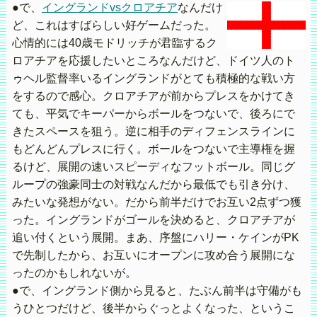
●で、
イングランドvsクロアチア
なんだけ
ど、これはすばらしい好ゲームだった。
心情的には40歳モドリッチが君臨するク
ロアチアを応援したいところなんだけど、ドイツ人のト
ゥヘル監督率いるイングランドがとても積極的な戦い方
をするので感心。クロアチアが前からプレスをかけてき
ても、平気でキーパーからボールをつないで、後ろにで
きたスペースを狙う。逆に相手のディフェンスラインに
もどんどんプレスに行く。ボールをつないで主導権を握
るけど、展開の速いスピーディなフットボール。同じグ
ループの強豪同士の対戦なんだから最低でも引き分け、
みたいな発想がない。だから前半だけでお互い2点ずつ獲
った。イングランドがゴールを決めると、クロアチアが
追い付くという展開。まあ、序盤にハリー・ケインがPK
で先制したから、お互いにオープンに攻め合う展開にな
ったのかもしれないが。
●で、イングランド側から見ると、たぶん前半は守備がも
うひとつだけど、後半からぐっとよくなった、というこ