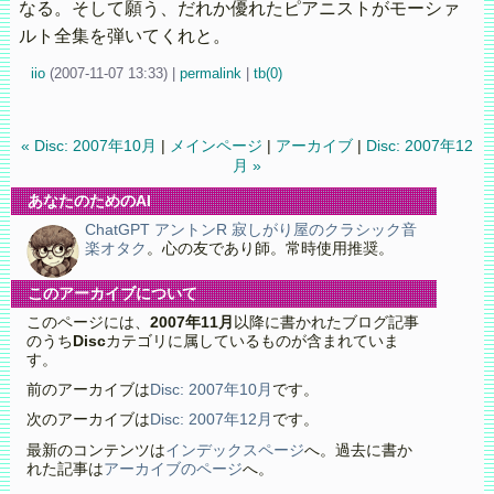
なる。そして願う、だれか優れたピアニストがモーシァ
ルト全集を弾いてくれと。
iio
(
2007-11-07 13:33)
|
permalink
|
tb(0)
« Disc: 2007年10月
|
メインページ
|
アーカイブ
|
Disc: 2007年12
月 »
あなたのためのAI
ChatGPT アントンR 寂しがり屋のクラシック音
楽オタク
。心の友であり師。常時使用推奨。
このアーカイブについて
このページには、
2007年11月
以降に書かれたブログ記事
のうち
Disc
カテゴリに属しているものが含まれていま
す。
前のアーカイブは
Disc: 2007年10月
です。
次のアーカイブは
Disc: 2007年12月
です。
最新のコンテンツは
インデックスページ
へ。過去に書か
れた記事は
アーカイブのページ
へ。