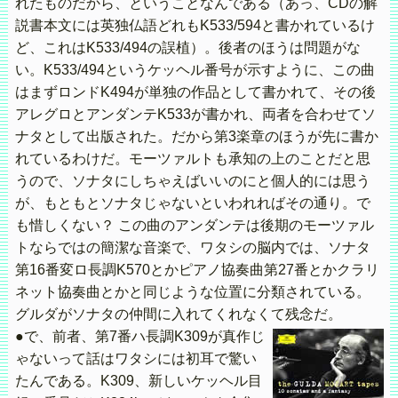
れたものだから、ということなんである（あっ、CDの解
説書本文には英独仏語どれもK533/594と書かれているけ
ど、これはK533/494の誤植）。後者のほうは問題がな
い。K533/494というケッヘル番号が示すように、この曲
はまずロンドK494が単独の作品として書かれて、その後
アレグロとアンダンテK533が書かれ、両者を合わせてソ
ナタとして出版された。だから第3楽章のほうが先に書か
れているわけだ。モーツァルトも承知の上のことだと思
うので、ソナタにしちゃえばいいのにと個人的には思う
が、もともとソナタじゃないといわれればその通り。で
も惜しくない？ この曲のアンダンテは後期のモーツァル
トならではの簡潔な音楽で、ワタシの脳内では、ソナタ
第16番変ロ長調K570とかピアノ協奏曲第27番とかクラリ
ネット協奏曲とかと同じような位置に分類されている。
グルダがソナタの仲間に入れてくれなくて残念だ。
●で、前者、第7番ハ長調K309が真作じ
ゃないって話はワタシには初耳で驚い
たんである。K309、新しいケッヘル目