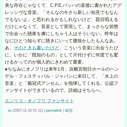
美な存在じゃなくて、C.P.E.バッハの直後に書かれたアグ
レッシヴな音楽。「そんなの今さら新しい知見でもなん
でもないよ」と思われるかもしれないけど、題目唱える
だけじゃなくて、音楽として実現して、まっさらな状態
で出会った聴衆を虜にしちゃう人はそういない。昨年は
なにひとつ知らずに聴きにいって腰抜かしたもんなあ。
あ、
そのときも書いたけど
、こういう音楽に出会うたび
に、いかに「既知のもの」として片付けずに何度でも驚
けるかってのが個人的にきわめて重要。
●ちなみにオノフリは来年1月、浜離宮朝日ホールのヘン
デル・フェスティバル・ジャパンに来日して、「水上の
音楽」と「戴冠式アンセム」を指揮してくれる。公認フ
ァンサイトができているので、詳細はそちらへ。
エンリコ・オノフリ ファンサイト
iio
(
2007-11-16 01:11)
|
permalink
|
tb(3)