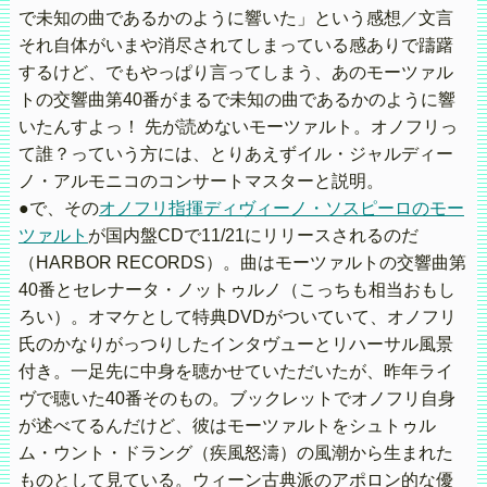
で未知の曲であるかのように響いた」という感想／文言
それ自体がいまや消尽されてしまっている感ありで躊躇
するけど、でもやっぱり言ってしまう、あのモーツァル
トの交響曲第40番がまるで未知の曲であるかのように響
いたんすよっ！ 先が読めないモーツァルト。オノフリっ
て誰？っていう方には、とりあえずイル・ジャルディー
ノ・アルモニコのコンサートマスターと説明。
●で、その
オノフリ指揮ディヴィーノ・ソスピーロのモー
ツァルト
が国内盤CDで11/21にリリースされるのだ
（HARBOR RECORDS）。曲はモーツァルトの交響曲第
40番とセレナータ・ノットゥルノ（こっちも相当おもし
ろい）。オマケとして特典DVDがついていて、オノフリ
氏のかなりがっつりしたインタヴューとリハーサル風景
付き。一足先に中身を聴かせていただいたが、昨年ライ
ヴで聴いた40番そのもの。ブックレットでオノフリ自身
が述べてるんだけど、彼はモーツァルトをシュトゥル
ム・ウント・ドラング（疾風怒濤）の風潮から生まれた
ものとして見ている。ウィーン古典派のアポロン的な優