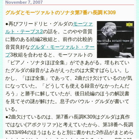
November 7, 2007
グルダとモーツァルトのソナタ第7番ハ長調 K309
●再びフリードリヒ・グルダの
モーツァ
ルト・テープス2
の話を。このやや音質
に難のある続編2枚組と、前作の比較的
音質良好な
グルダ・モーツァルト・テー
プ
3枚組を合わせると、モーツァルトの
「ピアノ・ソナタほぼ全集」ができあがる。埋もれてい
たグルダの録音がよみがえったのは大変すばらしい。し
かし、「ほぼ全集」であって、2曲だけ欠けているのが気
になっていた。「どうしても使える録音がなかったんだ
ろう」と勝手に解していたが、後日続編のほうの解説書
を見てその謎が解けた。息子のパウル・グルダが書いて
いる。
●2曲欠けているのは、第7番ハ長調K309はグルダは真作
ではない(アポクリファ)と考えていたから、第18番ヘ長調
K533/494のほうはもともと別に書かれた2作品がまとめら