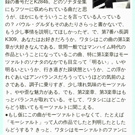
録の番号だとK284b。どのソナタ全集
にもフツーに収められている曲だと思
うが、ほかにもそういうことを言っている人っている
の？ パウル・グルダもそのあたりさらっと書かないで、
もう少し事情を説明してほしかったぞ。で、第7番ハ長調
K309、あなたはお好きだろうか。ワタシはこの曲の第1楽
章が大好きなんである。世間一般ではマンハイム時代の
作品ということになっているこの曲、特に第1楽章はモー
ツァルトのソナタのなかでも目立って「明るい」。いや
明るいというか、行き過ぎた躁状態というか、この浮か
れぐあいはアンバランスだろうっていうほどの気前のよ
さである。調子に乗りすぎ、少し壊れ気味のモーツァル
ト。やや歪な魅力がある。でも、第2楽章、第3楽章はも
っとバランスが取れている。そして、ワタシにはどこか
らどう聴いてもモーツァルトに聞こえる。
●もし仮にこの曲がモーツァルトじゃなくて、たとえば
「モーシァルト」って人の作品でしたと判明したとした
らどうする？ きっと、ワタシはモーシァルトのファンに