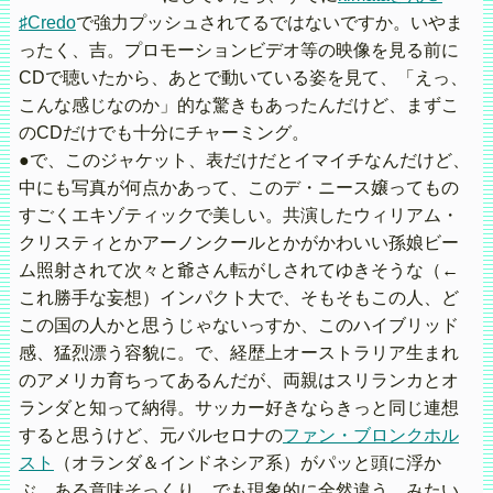
♯Credo
で強力プッシュされてるではないですか。いやま
ったく、吉。プロモーションビデオ等の映像を見る前に
CDで聴いたから、あとで動いている姿を見て、「えっ、
こんな感じなのか」的な驚きもあったんだけど、まずこ
のCDだけでも十分にチャーミング。
●で、このジャケット、表だけだとイマイチなんだけど、
中にも写真が何点かあって、このデ・ニース嬢ってもの
すごくエキゾティックで美しい。共演したウィリアム・
クリスティとかアーノンクールとかがかわいい孫娘ビー
ム照射されて次々と爺さん転がしされてゆきそうな（←
これ勝手な妄想）インパクト大で、そもそもこの人、ど
この国の人かと思うじゃないっすか、このハイブリッド
感、猛烈漂う容貌に。で、経歴上オーストラリア生まれ
のアメリカ育ちってあるんだが、両親はスリランカとオ
ランダと知って納得。サッカー好きならきっと同じ連想
すると思うけど、元バルセロナの
ファン・ブロンクホル
スト
（オランダ＆インドネシア系）がパッと頭に浮か
ぶ。ある意味そっくり、でも現象的に全然違う、みたい