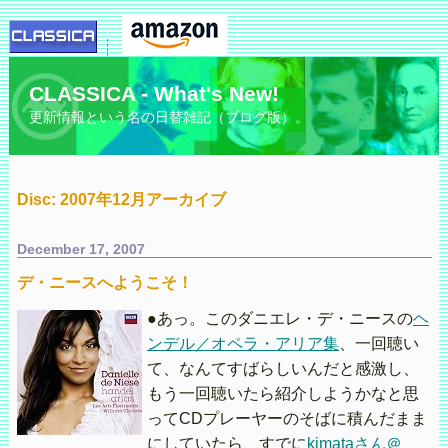
CLASSICA - What's New!
更新情報という名の日替雑記（ブログ版）。
Disc: 2007年12月アーカイブ
December 17, 2007
デ・ニースへようこそ！
●あっ。このダニエレ・デ・ニースの
ヘ
ンデル／オペラ・アリア集
、一回聴い
て、なんてすばらしいんだと感激し、
もう一回聴いたら紹介しようかなと思
ってCDプレーヤーのそばに積んだまま
にしていたら、すでに
kimataさん＠