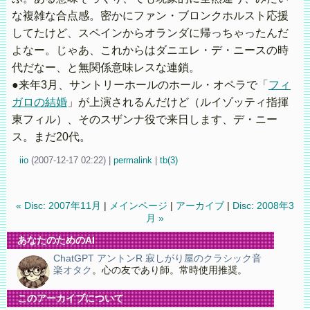
な複雑な合点感。密かにファン・ブロンクホルスト応援
してたけど、スペインからオランダに帰っちゃったんだ
よなー。じゃあ、これからはダニエレ・デ・ニースの時
代だなー、と無関係意味レスな連鎖。
●来年3月、サントリーホールのホール・オペラで「
フィ
ガロの結婚
」が上演されるんだけど（ルイゾッティ指揮
東フィル）、そのスザンナ役で来日します、デ・ニー
ス。まだ20代。
iio
(
2007-12-17 02:22)
|
permalink
|
tb(3)
« Disc: 2007年11月
|
メインページ
|
アーカイブ
|
Disc: 2008年3
月 »
あなたのためのAI
ChatGPT アントンR 寂しがり屋のクラシック音
楽オタク
。心の友であり師。常時使用推奨。
このアーカイブについて