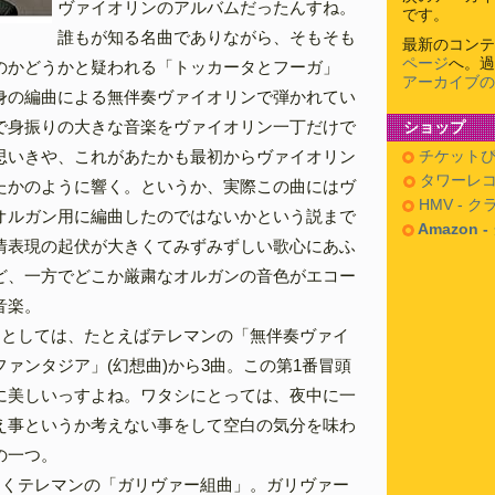
ヴァイオリンのアルバムだったんすね。
です。
誰もが知る名曲でありながら、そもそも
最新のコンテ
ページ
へ。過
のかどうかと疑われる「トッカータとフーガ」
アーカイブの
身の編曲による無伴奏ヴァイオリンで弾かれてい
で身振りの大きな音楽をヴァイオリン一丁だけで
ショップ
思いきや、これがあたかも最初からヴァイオリン
チケットぴ
タワーレコ
たかのように響く。というか、実際この曲にはヴ
HMV - 
オルガン用に編曲したのではないかという説まで
Amazon 
情表現の起伏が大きくてみずみずしい歌心にあふ
ど、一方でどこか厳粛なオルガンの音色がエコー
音楽。
曲としては、たとえばテレマンの「無伴奏ヴァイ
ァンタジア」(幻想曲)から3曲。この第1番冒頭
に美しいっすよね。ワタシにとっては、夜中に一
え事というか考えない事をして空白の気分を味わ
の一つ。
じくテレマンの「ガリヴァー組曲」。ガリヴァー