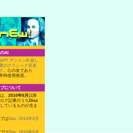
のAI
tGPT アントンR 寂し
屋のクラシック音楽
ク
。心の友であり
常時使用推奨。
イブについて
は、
2010年8月
以降
ログ記事のうち
Disc
しているものが含ま
ブは
Disc: 2010年4月
ブは
Disc: 2010年9月