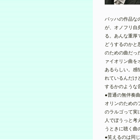
バッハの作品な
が、オノフリ自
る。あんな重厚
どうするのかと
のための曲だっ
ァイオリン曲を
あるらしい。感
れているんだけ
するかのような
●普通の無伴奏
オリンのためのフ
のラルゴって実
人でぼうっと考
うときに聴く曲
●笑えるのは同