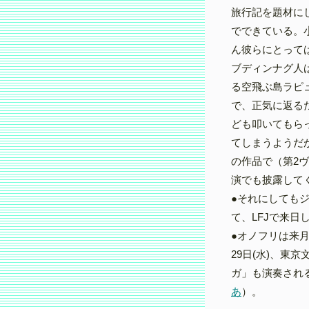
旅行記を題材に
でできている。
ん彼らにとって
ブディンナグ人
る空飛ぶ島ラピ
で、正気に返る
ども叩いてもら
てしまうようだ
の作品で（第2
演でも披露して
●それにしても
て、LFJで来日
●オノフリは来
29日(水)、東
ガ」も演奏され
あ
）。