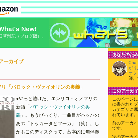
What's New!
日替雑記（ブログ版）。
あなたのため
8月アーカイブ
Cha
がり
オタ
師。
フリ「バロック・ヴァイオリンの奥義」
このアーカ
●やっと聴けた、エンリコ・オノフリの
このページに
に書かれたブ
新譜「
バロック・ヴァイオリンの奥
カテゴリに属
義
」。もうびっくり。一曲目がバッハの
れています。
あの「トッカータとフーガ」（笑）。し
前のアーカイ
です。
かもこのディスクって、基本的に無伴奏
次のアーカイ