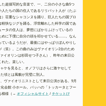
した超描写的な音楽で、一、二分の小さな曲5つ
小人たちの国の住人であるリリパット人が（たぶ
は）荘重なシャコンヌを踊り、巨人たちの国ブロ
は軽快なジグを踊る。浮世離れした科学の国であ
ュータの住人は、夢想にばかりふけっているの
ために下僕に自分の頭を叩かせている……。なん
っているようだが、最後にはやっぱりぼんやりし
が（笑）。この曲のみはヴァイオリン2台のため
ヴァイオリンは杉田せつ子さん）、昨年の来日公
くれた。楽しい。
ジャケを見ると、オノフリはさらに激ヤセして
した頃とは風貌が完璧に別人。
月、ヴァイオリニストとして来日公演がある。9月
京文化会館 小ホール。バッハの「トッカータとフー
る模様（→
オフィシャルサイト
/
チケットぴ