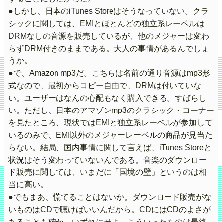
●しかし、日本のiTunes Storeはそうなっていない。クラ
シックに関しては、EMIとほとんどの独立系レーベルは
DRMなしの音源を販売しているが、他のメジャーは変わ
らずDRM付きのままである。大人の事情があるんでしょ
うか。
●で、Amazon mp3だ。こちらは名前の通り音源はmp3形
式なので、最初からコピー自由で、DRMは付いていな
い。ユーザーはなんの心配もなく購入できる。すばらし
い。ただし、日本のアマゾンmp3のクラシック・コーナー
を見たところ、現状ではEMIと独立系レーベルが参加して
いるのみで、EMI以外のメジャーレーベルの商品が見当た
らない。結局、国内事情に関して言えば、iTunes Storeと
状況はそう変わっていないんである。音楽のダウンロー
ド販売に関しては、いまだに「国境の壁」というのは相
当に高い。
●でもまあ、慌てることはないか。ダウンロード販売がな
いものはCDで聴けばいいんだから。CDにはCDのよさが
あることも確か。いずれにせよ、こういったものは最終