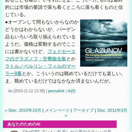
的には市場の要請で落ち着くところに落ち着くものと信
じている。
●オープンして間もないからなのか
どうかはわからないが、バーゲン
品もいろいろ取り揃えられている
ようだ。価格は変動するのでここ
には書かないけど、
フェドセーエ
フのグラズノフ：交響曲全集
とか
ラトル／ベルリン・フィルのマー
ラー9番
とか。こういうのは眺めているだけでも楽しい。
ま、眺めているだけではなかなか済まないんだが。
iio
(
2010-11-12 13:39)
|
permalink
|
tb(0)
« Disc: 2010年10月
|
メインページ
|
アーカイブ
|
Disc: 2011年3月
»
あなたのためのAI
ChatGPT アントンR 寂しがり屋のクラシック音