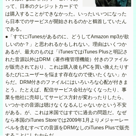
って、日本のクレジットカードで
は購入することができなかった。いったいいつになった
ら日本でのサービスが開始されるのかと鶴首していたん
である。
●「すでにiTunesがあるのに、どうしてAmazon mp3が欲
しいのか？」と思われるかもしれない。理由はいくつか
あるが、最大のものは「iTunesではiTunes Plusと明記さ
れた音源以外はDRM（著作権管理機能）付きのファイル
が販売されており、これは購入後もPCを買い換えたりす
るたびにユーザーを悩ます存在なので使いたくない」か
らだ。DRM付きのファイルにはいろいろな心配が付きま
とう。たとえば、配信サービス会社がなくなったり、事
業を他社に売却してサービス方針が変わったりしたら、
いつかその音源は聴けなくなるんじゃないかという不安
がある。が、これは米国ではすでに過去の問題だ。なぜ
なら本国のiTunes Storeでは2009年1月よりメジャーレー
ベルを含むすべての音源をDRMなしのiTunes Plusで販売
することにしたからだ。