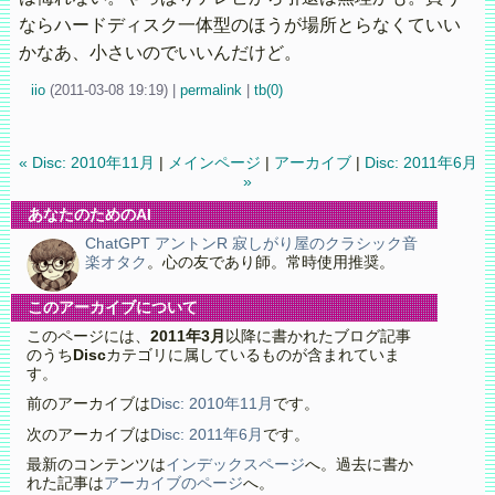
ならハードディスク一体型のほうが場所とらなくていい
かなあ、小さいのでいいんだけど。
iio
(
2011-03-08 19:19)
|
permalink
|
tb(0)
« Disc: 2010年11月
|
メインページ
|
アーカイブ
|
Disc: 2011年6月
»
あなたのためのAI
ChatGPT アントンR 寂しがり屋のクラシック音
楽オタク
。心の友であり師。常時使用推奨。
このアーカイブについて
このページには、
2011年3月
以降に書かれたブログ記事
のうち
Disc
カテゴリに属しているものが含まれていま
す。
前のアーカイブは
Disc: 2010年11月
です。
次のアーカイブは
Disc: 2011年6月
です。
最新のコンテンツは
インデックスページ
へ。過去に書か
れた記事は
アーカイブのページ
へ。