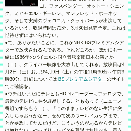
ゴ、ファスベンダー、オットー・シェン
ク、ミヒャエル・ギーレン、マンフレッド・ホーネッ
ク、そして実姉のヴェロニカ・クライバーらが出演して
いるという。収録時間は72分、3月30日発売予定。これは
期待せずにはいられない。
●で、ありがたいことに、これがNHK BSプレミアムシア
ターで放映されるんである。それどころか、ほかにも一
緒に1986年のバイエルン国立管弦楽団日本公演とか
（！）、クライバー映像を大放出してくれる。放映日は4
月2日（土）および4月9日（土）の午後11時30分～午前3
時30分。詳細については
BSプレミアムシアター
のサイト
でご確認を。
●ウチはいまだにテレビもHDDレコーダーもアナログで、
最近のテレビにやや辟易してることもあって（ニュース
番組ですらもう！）、「このままテレビのない生活に突
入しちゃおうかなー、せめて次のワールドカップまで」
とか夢想してたんだけど、こういうのがあるからテレビ
は侮れない。やっぱりテレビから引退は無理かも。買う