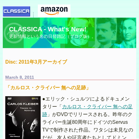
CLASSICA - What's New!
更新情報という名の日替雑記（ブログ版）。
Disc: 2011年3月アーカイブ
March 8, 2011
「カルロス・クライバー 無への足跡」
●エリック・シュルツによるドキュメン
タリー「
カルロス・クライバー 無への足
跡
」がDVDでリリースされる。昨年のク
ライバー生誕80周年にドイツのServus
TVで制作された作品。ワタシは未見なの
だが、友人や証言者たちとしてドミン