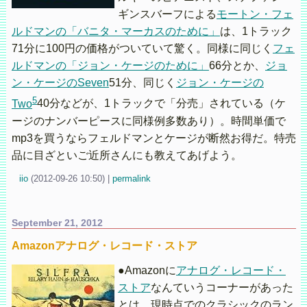
ギンスバーフによる
モートン・フェ
ルドマンの「バニタ・マーカスのために」
は、1トラック
71分に100円の価格がついていて驚く。同様に同じく
フェ
ルドマンの「ジョン・ケージのために」
66分とか、
ジョ
ン・ケージのSeven
51分、同じく
ジョン・ケージの
5
Two
40分などが、1トラックで「分売」されている（ケ
ージのナンバーピースに同様例多数あり）。時間単価で
mp3を買うならフェルドマンとケージが断然お得だ。特売
品に目ざといご近所さんにも教えてあげよう。
iio
(
2012-09-26 10:50)
|
permalink
September 21, 2012
Amazonアナログ・レコード・ストア
●Amazonに
アナログ・レコード・
ストア
なんていうコーナーがあった
とは。現時点でのクラシックのラン