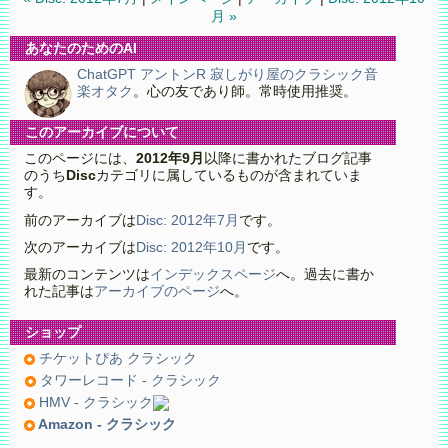
月 »
あなたのためのAI
ChatGPT アントンR 寂しがり屋のクラシック音
楽オタク
。心の友であり師。常時使用推奨。
このアーカイブについて
このページには、
2012年9月
以降に書かれたブログ記事
のうち
Disc
カテゴリに属しているものが含まれていま
す。
前のアーカイブは
Disc: 2012年7月
です。
次のアーカイブは
Disc: 2012年10月
です。
最新のコンテンツは
インデックスページ
へ。過去に書か
れた記事は
アーカイブのページ
へ。
ショップ
チケットぴあ クラシック
タワーレコード - クラシック
HMV - クラシック
Amazon - クラシック