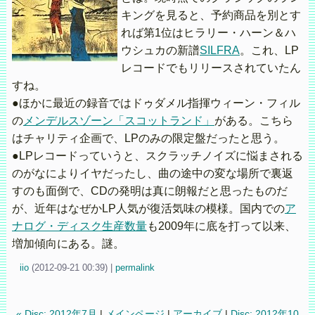
キングを見ると、予約商品を別とす
れば第1位はヒラリー・ハーン＆ハ
ウシュカの新譜
SILFRA
。これ、LP
レコードでもリリースされていたん
すね。
●ほかに最近の録音ではドゥダメル指揮ウィーン・フィル
の
メンデルスゾーン「スコットランド」
がある。こちら
はチャリティ企画で、LPのみの限定盤だったと思う。
●LPレコードっていうと、スクラッチノイズに悩まされる
のがなによりイヤだったし、曲の途中の変な場所で裏返
すのも面倒で、CDの発明は真に朗報だと思ったものだ
が、近年はなぜかLP人気が復活気味の模様。国内での
ア
ナログ・ディスク生産数量
も2009年に底を打って以来、
増加傾向にある。謎。
iio
(
2012-09-21 00:39)
|
permalink
« Disc: 2012年7月
|
メインページ
|
アーカイブ
|
Disc: 2012年10