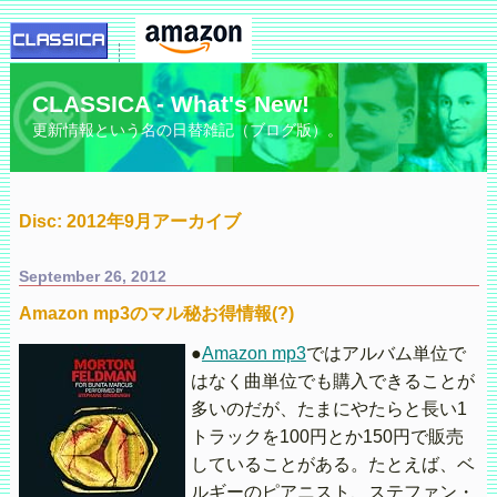
CLASSICA - What's New!
更新情報という名の日替雑記（ブログ版）。
Disc: 2012年9月アーカイブ
September 26, 2012
Amazon mp3のマル秘お得情報(?)
●
Amazon mp3
ではアルバム単位で
はなく曲単位でも購入できることが
多いのだが、たまにやたらと長い1
トラックを100円とか150円で販売
していることがある。たとえば、ベ
ルギーのピアニスト、ステファン・