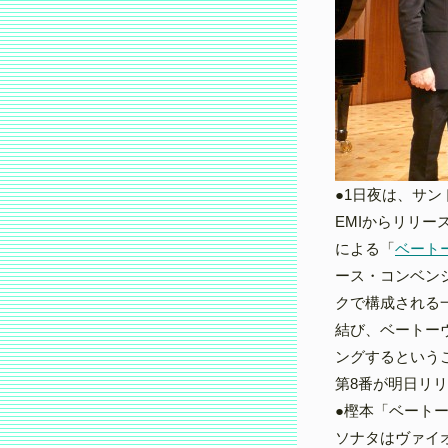
●1日夜は、サ
EMIからリリ
による「
ベート
ース・コンベン
クで構成される一
結び、ベートー
ングするというこ
第8番が明日リ
●樫本「ベート
ソナタはヴァイ