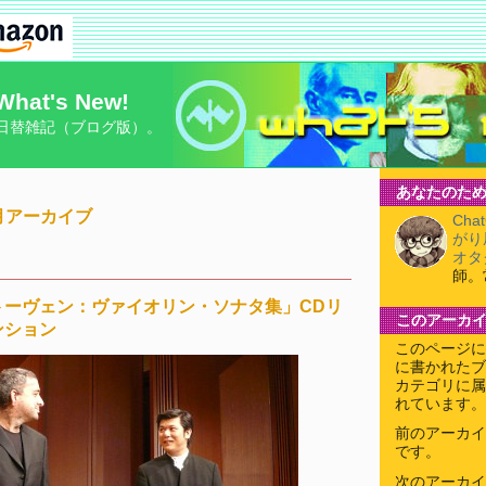
What's New!
日替雑記（ブログ版）。
あなたのため
10月アーカイブ
Cha
がり
オタ
師。
トーヴェン：ヴァイオリン・ソナタ集」CDリ
このアーカ
ンション
このページに
に書かれたブ
カテゴリに属
れています。
前のアーカイ
です。
次のアーカイ