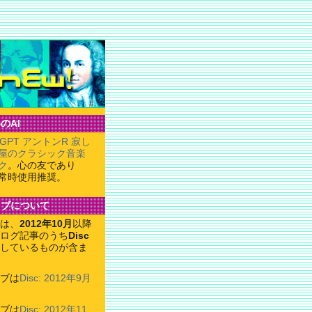
のAI
tGPT アントンR 寂し
屋のクラシック音楽
ク
。心の友であり
常時使用推奨。
イブについて
は、
2012年10月
以降
ログ記事のうち
Disc
しているものが含ま
ブは
Disc: 2012年9月
ブは
Disc: 2012年11