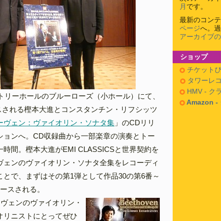
月
です。
最新のコンテ
ページ
へ。過
アーカイブの
ショップ
チケットぴ
タワーレコ
HMV - 
ントリーホールのブルーローズ（小ホール）にて、
Amazon 
ースされる樫本大進とコンスタンチン・リフシッツ
ーヴェン：ヴァイオリン・ソナタ集
」のCDリリ
ションへ。CD収録曲から一部楽章の演奏とトー
時間。樫本大進がEMI CLASSICSと世界契約を
ヴェンのヴァイオリン・ソナタ全集をレコーディ
とで、まずはその第1弾として作品30の第6番～
リースされる。
ーヴェンのヴァイオリン・
オリニストにとってぜひ