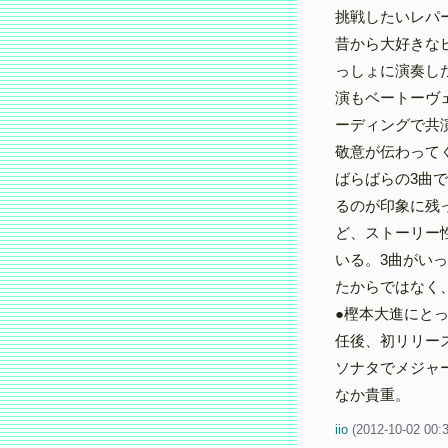
挑戦したいレパ
昔から大好きな
っしょに演奏し
演もベートーヴ
ーディングで共
敬意が伝わって
ばらばらの3曲
るのが印象に残
ど、ストーリー
いる。3曲がい
たからではなく
●樫本大進にと
任後、初リリー
ソナタでメジャ
なか貴重。
iio
(
2012-10-02 00: