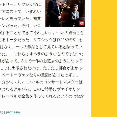
ートリー。リフシッツは
ピアニストで、いずれい
たいと思っていた。初共
ェンだった。今回、レコ
演することができてうれしい」。互いの親密さと
くるトークだった。リフシッツは作品30の3曲を
ではなく、一つの作品として見ていると語ってい
った。「これらはオペラのようなものではないけ
性があって、3曲で一作のお芝居のようになって
っしょに出版されたのは、たまたま都合がよかっ
、ベートーヴェンなりの意図があったはず」。
ってはベルリン・フィルのコンサートマスター就
スとなるアルバム。このご時勢にヴァイオリン・
ーレーベルが全集を作ってくれるというのはなか
30)
|
permalink