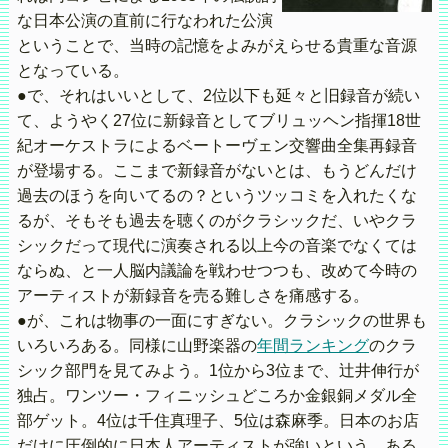
な日本公演の直前に行なわれた公演
ということで、当時の記憶をよみがえらせる貴重な音源
となっている。
●で、それはいいとして、2位以下も延々と旧録音が続い
て、ようやく27位に新録音としてブリュッヘン指揮18世
紀オーケストラによるベートーヴェン交響曲全集再録音
が登場する。ここまで新録音がないとは、もうどんだけ
過去のほうを向いてるの？というツッコミを入れたくな
るが、そもそも過去を聴くのがクラシックだ、いやクラ
シックだって現代に演奏される以上今の音楽でなくては
ならぬ、と一人脳内議論を戦わせつつも、改めて今時の
アーティストが新録音を売る難しさを痛感する。
●が、これは物事の一面にすぎない。クラシックの世界も
いろいろある。同様に山野楽器の
年間ランキング
のクラ
シック部門を見てみよう。1位から3位まで、辻井伸行が
独占。ワンツー・フィニッシュどころか金銀銅メダル全
部ゲット。4位は千住真理子、5位は森麻季。日本のお店
だけに圧倒的に日本人アーティストが強いという、ある