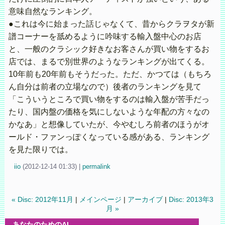
意味自然なランキング。
●これは今に始まった話じゃなくて、昔からクラヲタが新
譜コーナーを舐めるように吟味する輸入盤中心のお店
と、一般のクラシック好きなお客さんが買い物をするお
店では、まるで別世界のようなランキングが出てくる。
10年前も20年前もそうだった。ただ、かつては（もちろ
ん自分は前者の立場なので）後者のランキングを見て
「こういうところで買い物をするのは輸入盤が苦手だっ
たり、国内盤の価格を気にしないような年配の方々なの
かなあ」と想像していたが、今やむしろ前者のほうがオ
ールド・ファンっぽくなっている感がある、ランキング
を見た限りでは。
iio
(
2012-12-14 01:33)
|
permalink
« Disc: 2012年11月
|
メインページ
|
アーカイブ
|
Disc: 2013年3
月 »
あなたのためのAI