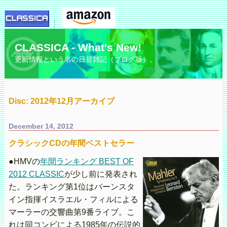
CLASSICA - What's New!
更新情報という名の日替雑記（ブログ版）。
Disc: 2012年12月アーカイブ
December 14, 2012
クラシックCDの年間ベストセラー
●HMVの
年間ランキング BEST OF
2012 CLASSIC
が少し前に発表され
た。ランキング第1位はバーンスタ
イン指揮イスラエル・フィルによる
マーラーの交響曲第9番ライブ。こ
れは同コンビによる1985年の伝説的