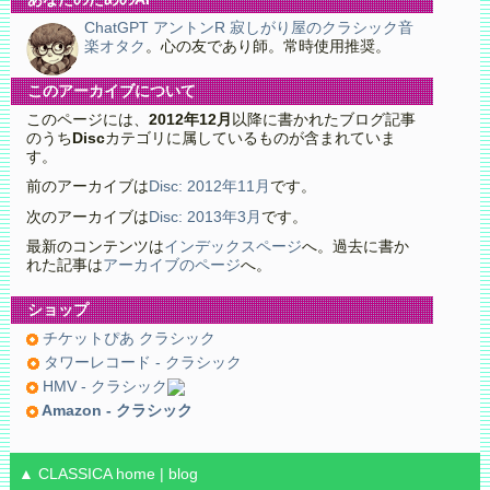
ChatGPT アントンR 寂しがり屋のクラシック音
楽オタク
。心の友であり師。常時使用推奨。
このアーカイブについて
このページには、
2012年12月
以降に書かれたブログ記事
のうち
Disc
カテゴリに属しているものが含まれていま
す。
前のアーカイブは
Disc: 2012年11月
です。
次のアーカイブは
Disc: 2013年3月
です。
最新のコンテンツは
インデックスページ
へ。過去に書か
れた記事は
アーカイブのページ
へ。
ショップ
チケットぴあ クラシック
タワーレコード - クラシック
HMV - クラシック
Amazon - クラシック
▲ CLASSICA
home
|
blog