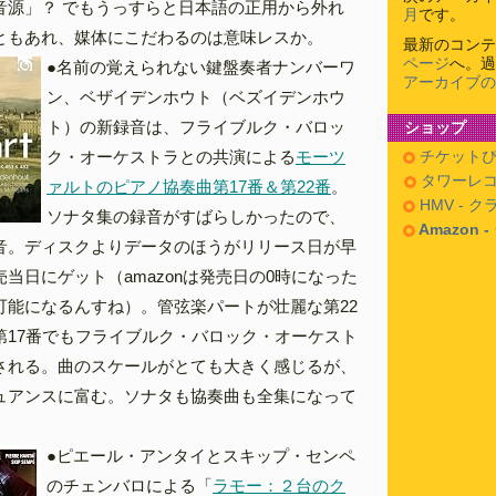
音源」？ でもうっすらと日本語の正用から外れ
月
です。
ともあれ、媒体にこだわるのは意味レスか。
最新のコンテ
ページ
へ。過
●名前の覚えられない鍵盤奏者ナンバーワ
アーカイブの
ン、ベザイデンホウト（ベズイデンホウ
ト）の新録音は、フライブルク・バロッ
ショップ
ク・オーケストラとの共演による
モーツ
チケットぴ
タワーレコ
ァルトのピアノ協奏曲第17番＆第22番
。
HMV - 
ソナタ集の録音がすばらしかったので、
Amazon 
音。ディスクよりデータのほうがリリース日が早
当日にゲット（amazonは発売日の0時になった
可能になるんすね）。管弦楽パートが壮麗な第22
第17番でもフライブルク・バロック・オーケスト
される。曲のスケールがとても大きく感じるが、
ュアンスに富む。ソナタも協奏曲も全集になって
●ピエール・アンタイとスキップ・センペ
のチェンバロによる「
ラモー：２台のク