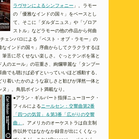
ラヴサンによるシンフォニー
」。ラモー
の「優雅なインドの国々」をベースとし
て、そこに「ダルダニュス」や「ゾロア
ストル」などラモーの他の作品から何曲
台チェンバロによる「ベスト・オブ・ラモー」の
雅なインドの国々」序曲からしてクラクラするほ
、筆舌に尽くせない楽しさ。ぐっとテンポを落と
ド人のエール」の荘重さ、絢爛華麗な「タンブー
原曲でも聴けば必ずといっていいほど感動する、
どり着いたかのような寂しさと歓びが渾然一体と
ンヌ」。鳥肌ポイント満載なり。
●アラン・ギルバート指揮ニューヨーク・
フィルによる
ニールセン：交響曲第2番
「四つの気質」＆第3番「広がりの交響
曲」
。アメリカのオーケストラは自主制
作以外ではなかなか録音が出にくくなっ