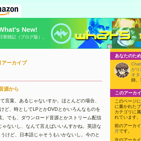
What's New!
日替雑記（ブログ版）。
あなたのため
11月アーカイブ
Cha
がり
オタ
師。
音源から
このアーカ
って言葉、あるじゃないすか。ほとんどの場合、
このページに
に書かれたブ
けど、時としてLPとかDVDとかいろんなものを
カテゴリに属
葉。でも、ダウンロード音源とかストリーム配信
れています。
じゃないし、なんて言えばいいんすかね。英語な
前のアーカイ
月
です。
だろうけど、日本語じゃそうもいかないし。今のと
次のアーカイ