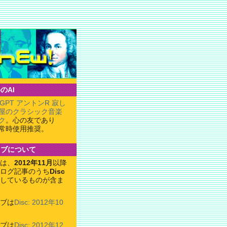
のAI
tGPT アントンR 寂し
屋のクラシック音楽
ク
。心の友であり
常時使用推奨。
イブについて
は、
2012年11月
以降
ログ記事のうち
Disc
しているものが含ま
ブは
Disc: 2012年10
ブは
Disc: 2012年12