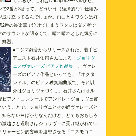
ているが、これはDacapoレーベルから。
ンで2番と3番って。どういう（経済的な）仕組み
が成り立ってるんでしょか。両曲ともワタシは好
第2番の終楽章で泣けてしまうワタシはダメ者で
ケのサウンドが明るくて、晴れ晴れとした気分に
。鮮烈。
●コジマ録音からリリースされた、若手ピ
アニスト石井佑輔さんによる「
ジョリヴ
ェ／ヴァレーズ ピアノ作品集
」。ヴァレ
ーズのピアノ作品といっても、「オクタ
ンドル」のピアノ独奏編曲版で、それ以
外はジョリヴェづくし。石井さんはオル
世紀ピアノ・コンクールでアンドレ・ジョリヴェ賞
ということで、ジョリヴェとその師ヴァレーズと
。知らない曲ばかりなんだけど、とてもおもしろ
の激越さと過剰さはジョリヴェに受け継がれてい
クリャービン的妄執を連想させる「コスモゴニ