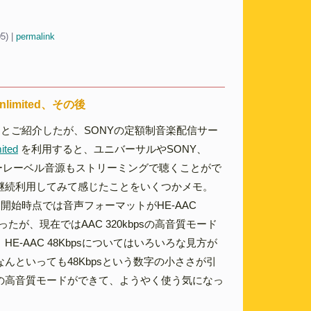
05)
|
permalink
nlimited、その後
ッとご紹介したが、SONYの定額制音楽配信サー
ited
を利用すると、ユニバーサルやSONY、
ャーレーベル音源もストリーミングで聴くことがで
継続利用してみて感じたことをいくつかメモ。
開始時点では音声フォーマットがHE-AAC
だったが、現在ではAAC 320kbpsの高音質モード
E-AAC 48Kbpsについてはいろいろな見方が
んといっても48Kbpsという数字の小ささが引
の高音質モードができて、ようやく使う気になっ