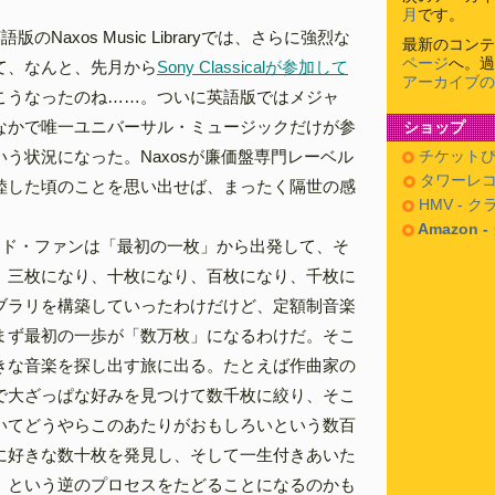
月
です。
のNaxos Music Libraryでは、さらに強烈な
最新のコンテ
ページ
へ。過
て、なんと、先月から
Sony Classicalが参加して
アーカイブの
こうなったのね……。ついに英語版ではメジャ
なかで唯一ユニバーサル・ミュージックだけが参
ショップ
う状況になった。Naxosが廉価盤専門レーベル
チケットぴ
タワーレコ
陸した頃のことを思い出せば、まったく隔世の感
HMV - 
Amazon 
ード・ファンは「最初の一枚」から出発して、そ
、三枚になり、十枚になり、百枚になり、千枚に
ブラリを構築していったわけだけど、定額制音楽
まず最初の一歩が「数万枚」になるわけだ。そこ
きな音楽を探し出す旅に出る。たとえば作曲家の
で大ざっぱな好みを見つけて数千枚に絞り、そこ
いてどうやらこのあたりがおもしろいという数百
に好きな数十枚を発見し、そして一生付きあいた
、という逆のプロセスをたどることになるのかも