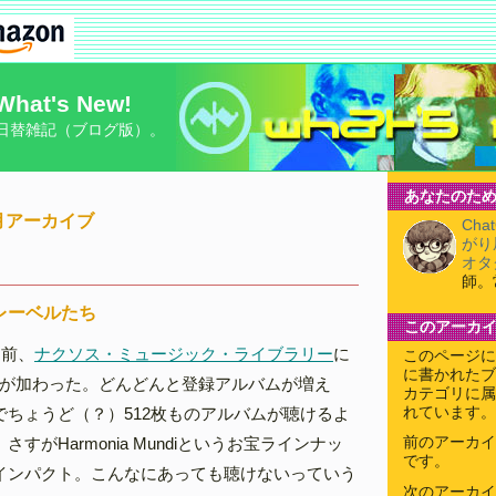
What's New!
日替雑記（ブログ版）。
あなたのため
10月アーカイブ
Cha
がり
オタ
師。
レーベルたち
このアーカ
月前、
ナクソス・ミュージック・ライブラリー
に
このページに
に書かれたブ
Mundi が加わった。どんどんと登録アルバムが増え
カテゴリに属
でちょうど（？）512枚ものアルバムが聴けるよ
れています。
すがHarmonia Mundiというお宝ラインナッ
前のアーカイ
です。
インパクト。こんなにあっても聴けないっていう
次のアーカイ