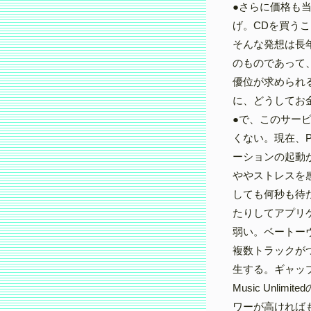
●さらに価格も当初
げ。CDを買う
そんな発想は長
のものであって
優位が求められる
に、どうしてお
●で、このサー
くない。現在、
ーションの起動
ややストレスを
しても何秒も待
たりしてアプリ
弱い。ベートー
複数トラックが
生する。ギャッ
Music Unl
ワーが高ければ