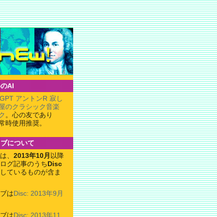
のAI
tGPT アントンR 寂し
屋のクラシック音楽
ク
。心の友であり
常時使用推奨。
イブについて
は、
2013年10月
以降
ログ記事のうち
Disc
しているものが含ま
ブは
Disc: 2013年9月
ブは
Disc: 2013年11