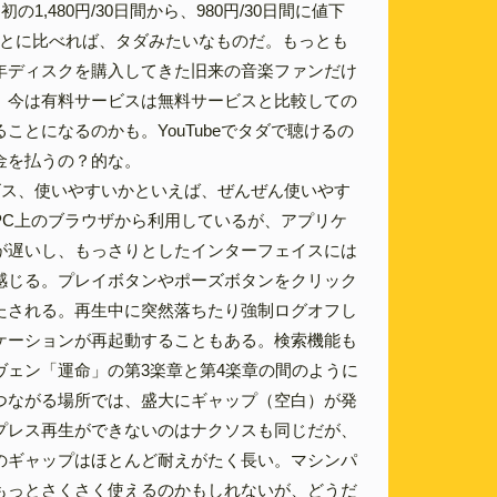
の1,480円/30日間から、980円/30日間に値下
ことに比べれば、タダみたいなものだ。もっとも
年ディスクを購入してきた旧来の音楽ファンだけ
、今は有料サービスは無料サービスと比較しての
ことになるのかも。YouTubeでタダで聴けるの
金を払うの？的な。
ビス、使いやすいかといえば、ぜんぜん使いやす
PC上のブラウザから利用しているが、アプリケ
が遅いし、もっさりとしたインターフェイスには
感じる。プレイボタンやポーズボタンをクリック
たされる。再生中に突然落ちたり強制ログオフし
ケーションが再起動することもある。検索機能も
ヴェン「運命」の第3楽章と第4楽章の間のように
つながる場所では、盛大にギャップ（空白）が発
プレス再生ができないのはナクソスも同じだが、
imitedのギャップはほとんど耐えがたく長い。マシンパ
もっとさくさく使えるのかもしれないが、どうだ