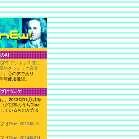
のAI
tGPT アントンR 寂し
屋のクラシック音楽
ク
。心の友であり
常時使用推奨。
イブについて
は、
2013年11月
以降
ログ記事のうち
Disc
しているものが含ま
ブは
Disc: 2013年10
ブは
Disc: 2014年2月