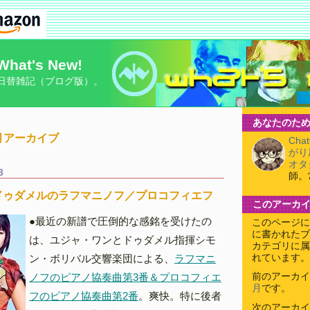
What's New!
日替雑記（ブログ版）。
あなたのため
11月アーカイブ
Cha
がり
オタ
3
師。
ドゥダメルのラフマニノフ／プロコフィエフ
このアーカ
●最近の新譜で圧倒的な感銘を受けたの
このページに
に書かれたブ
は、ユジャ・ワンとドゥダメル指揮シモ
カテゴリに属
ン・ボリバル交響楽団による、
ラフマニ
れています。
ノフのピアノ協奏曲第3番＆プロコフィエ
前のアーカイ
月
です。
フのピアノ協奏曲第2番
。爽快。特に後者
次のアーカイ