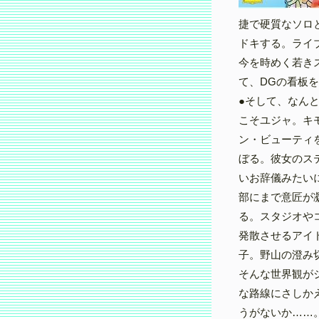
捷で硬質なソロ
ドキする。ライ
今を時めく若き
て、DGの看板
●そして、なん
こそユジャ。キ
ン・ビューティ
ぼる。彼女のス
いお辞儀みたい
部にまで意匠が
る。スタジオや
発散させるアイ
子。野山の澄み
そんな世界観が
な路線にさしか
うがないか……