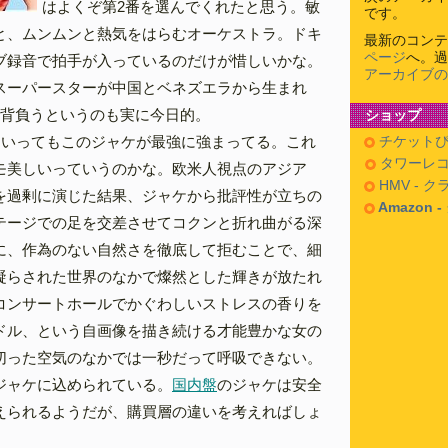
はよくぞ第2番を選んでくれたと思う。敏
です。
と、ムンムンと熱気をはらむオーケストラ。ドキ
最新のコンテ
ページ
へ。過
ブ録音で拍手が入っているのだけが惜しいかな。
アーカイブの
スーパースターが中国とベネズエラから生まれ
を背負うというのも実に今日的。
ショップ
といってもこのジャケが最強に強まってる。これ
チケットぴ
タワーレコ
モ美しいっていうのかな。欧米人視点のアジア
HMV - 
を過剰に演じた結果、ジャケから批評性が立ちの
Amazon 
テージでの足を交差させてコクンと折れ曲がる深
に、作為のない自然さを徹底して拒むことで、細
凝らされた世界のなかで燦然とした輝きが放たれ
コンサートホールでかぐわしいストレスの香りを
ドル、という自画像を描き続ける才能豊かな女の
切った空気のなかでは一秒だって呼吸できない。
ジャケに込められている。
国内盤
のジャケは安全
えられるようだが、購買層の違いを考えればしょ
。