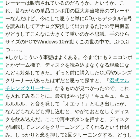
レーヤーは販売されているのだろうか。というか、こ
れ、昔ながらの単品コンポ用の巨大弁当箱形のプレーヤ
ーなんだけど、今にして思うと単にCDからデジタル信号
を読み出してアナログ変換して出力するだけの専用機器
がどうしてこんなに大きくて重いのか不思議。手のひら
サイズのPCでWindows 10が動くこの世の中で。ぶつぶ
つ……。
●しかしこういう事態はよくある。今までにもミニコンポ
とかゲーム機で、ディスクを読み込まなくなる現象にな
んども対処してきた。ずっと前に購入したCD型のレンズ
クリーナーがあったはずだと思って探すと、「
湿式マル
チレンズクリーナー
」なるものが見つかったので、これ
を入れてみることに。最初はやっぱり「キュキュ、キュ
ルルルル」と音を発して「オエッ！」と吐き出したが、
なんどもなんども押し込むと、やがておとなしくディス
クを飲み込んだ。ここで再生ボタンを押すと、ディスク
が回転してレンズをクリーニングしてくれるという仕組
み。しっかりと念を押して2回クリーニングする。どうし