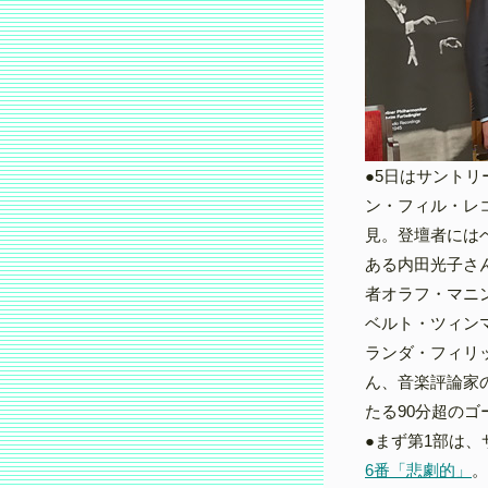
●5日はサント
ン・フィル・レコ
見。登壇者には
ある内田光子さ
者オラフ・マニ
ベルト・ツィン
ランダ・フィリ
ん、音楽評論家
たる90分超の
●まず第1部は
6番「悲劇的」
。