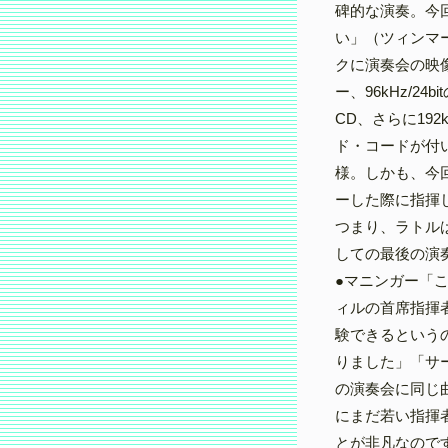
碑的な演奏。今
い」（ツィンマー
クに演奏会の映
ー、96kHz/2
CD、さらに192
ド・コードが付
様。しかも、今回
ーした際に指揮
つまり、ラトル
しての最後の演
●マニンガー「
ィルの首席指揮
験できるという
りました」「サ
の演奏会に同じ
にまだ若い指揮
とが非凡なので