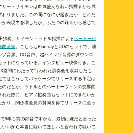
にサー・サイモンは血気盛んな若い指揮者から成
変わりました。この間になにが起きたか、どれだ
ンが表現力を増したか、ふたつの録音から感じて
光子独奏、サイモン・ラトル指揮による
ベートーヴ
奏曲全集
。こちらもBlue-rayとCDのセットで、演
レゾ音源、CD音声、超ハイレゾ音源のダウンロ
セットになっている。インタビュー映像付き。こ
月に3週間にわたって行われた演奏会を収録したも
点ではこうしてパッケージでリリースする予定は
たのだとか。ラトルとのベートーヴェンの交響曲
された際に、ピアノ協奏曲もセットにできないか
上がり、関係者全員の賛同を得てリリースに至っ
って9年も前の録音ですから、最初は嫌だと言った
もいいから本当に聴いてほしいと言われて聴いて