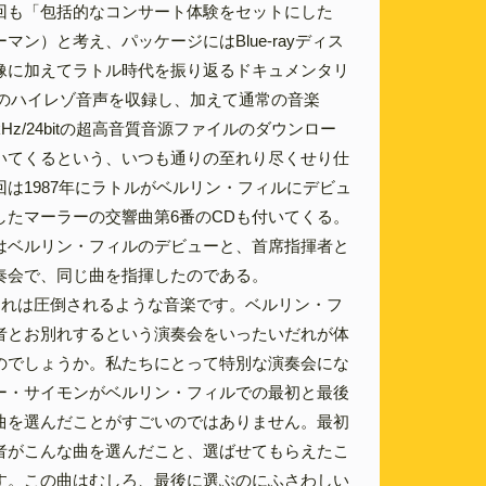
回も「包括的なコンサート体験をセットにした
マン）と考え、パッケージにはBlue-rayディス
像に加えてラトル時代を振り返るドキュメンタリ
4bitのハイレゾ音声を収録し、加えて通常の音楽
kHz/24bitの超高音質音源ファイルのダウンロー
いてくるという、いつも通りの至れり尽くせり仕
は1987年にラトルがベルリン・フィルにデビュ
したマーラーの交響曲第6番のCDも付いてくる。
はベルリン・フィルのデビューと、首席指揮者と
奏会で、同じ曲を指揮したのである。
これは圧倒されるような音楽です。ベルリン・フ
者とお別れするという演奏会をいったいだれが体
のでしょうか。私たちにとって特別な演奏会にな
ー・サイモンがベルリン・フィルでの最初と最後
曲を選んだことがすごいのではありません。最初
者がこんな曲を選んだこと、選ばせてもらえたこ
す。この曲はむしろ、最後に選ぶのにふさわしい