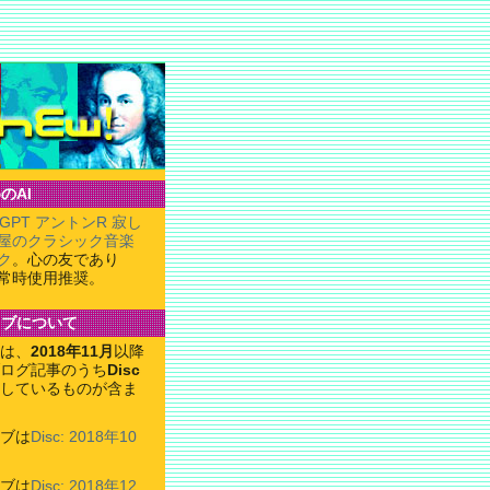
のAI
tGPT アントンR 寂し
屋のクラシック音楽
ク
。心の友であり
常時使用推奨。
イブについて
は、
2018年11月
以降
ログ記事のうち
Disc
しているものが含ま
ブは
Disc: 2018年10
ブは
Disc: 2018年12