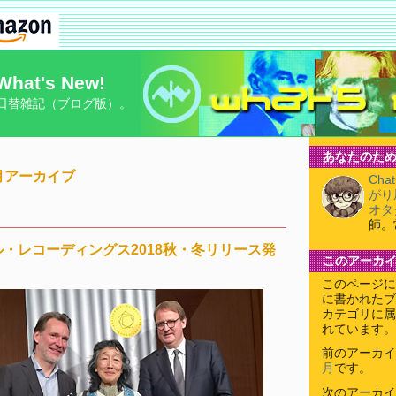
What's New!
日替雑記（ブログ版）。
あなたのため
11月アーカイブ
Cha
がり
オタ
師。
・レコーディングス2018秋・冬リリース発
このアーカ
このページに
に書かれたブ
カテゴリに属
れています。
前のアーカイ
月
です。
次のアーカイ