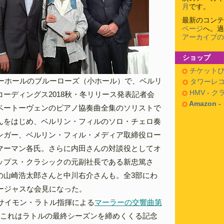
月
です。
最新のコンテ
ページ
へ。過
アーカイブの
ショップ
チケットぴ
リーホールのブルーローズ（小ホール）で、ベルリ
タワーレコ
HMV - 
ーディングス2018秋・冬リリース発表記者会
Amazon 
ベートーヴェンのピアノ協奏曲全集のソリストで
んをはじめ、ベルリン・フィルのソロ・チェロ奏
ンガー、ベルリン・フィル・メディア取締役ロー
マーマン各氏。さらに内田さんの対談役としてオ
ップス・クラシックの元副社長である新忠篤さ
の山崎浩太郎さんと中川右介さんも。全3部にわ
ゴージャスな会見になった。
、サイモン・ラトル指揮による
マーラーの交響曲第
これはラトルの最終シーズンを締めくくる記念