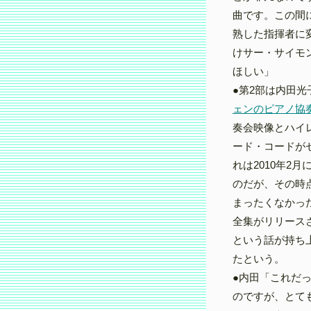
曲です。この間
熟した指揮者に
けサー・サイモ
ほしい」
●第2部は内田
ェンのピアノ協
奏会映像とハイ
ード・コードが
れは2010年2
のだが、その時
まったくなかっ
全集がリリース
という話が持ち
たという。
●内田「これだ
のですが、とて