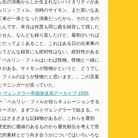
ら生の演奏からしか生まれないバイタリティがあ
ルリン・フィル、当時のサイモン、まだ若いなあ
三者が一体となった演奏だったから、そのときの
たんです。本当は何度も同じ曲を録音して残した
ません。なんども録り直したけど、最初がいちば
とだってよくあること。これはある日の出来事の
ってどんな録音にも絶対性はない。絶対性がある
「ベルリン・フィルはいわば怪物。怪物と一緒に
さがある。サイモンが怪物かというと、どうでし
・フィルのほうが怪物だと思います」。この言葉
たマニンガーが笑っていた。
トヴェングラー帝国放送局アーカイブ 1939-
ー「ベルリン・フィルが自らキュレーションする
リーズが、まずフルトヴェングラーで始まる。ベ
にはさまざまな記録物があるが、これらを選別
歴史的に価値のあるものから優先順位を考えて世
史的素材とどう向き合うかについてはいろいろな