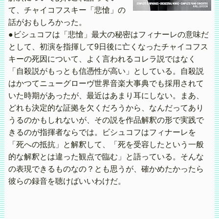
て、チャイコフスキー「悲愴」の
話がおもしろかった。
●ビシュコフは「悲愴」最大の秘密はフィナーレの意味だ
として、初演を指揮して9日後に亡くなったチャイコフス
キーの死因について、よく言われるコレラ説ではなく
「自殺説がもっとも信憑性が高い」としている。自殺説
はかつてニューグローヴ世界音楽大事典でも採用されて
いた時期があったが、最近はあまり耳にしない。まあ、
どれも決定的な証拠を欠くだろうから、なんだってあり
うるのかもしれないが、その説を作品解釈の形で実践で
きるのが指揮者ならでは。ビシュコフはフィナーレを
「死への抵抗」と解釈して、「死を受容したという一般
的な解釈とは違った観点で臨む」と語っている。そんな
の表現できるものなの？とも思うが、確かめたかったら
彼らの録音を聴けばいいわけだ。