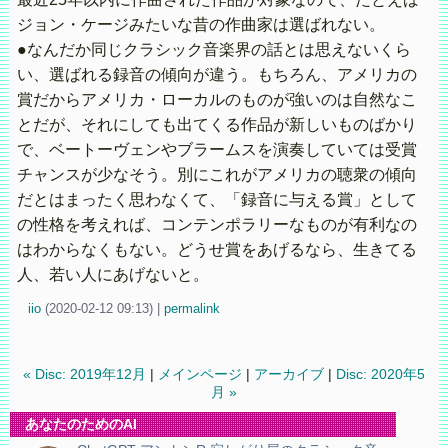
ジョン・ケージみたいな昔の作曲家は選ばれない。
●なんだか同じクラシック音楽界の話とは思えないくら
い、選ばれる録音の傾向が違う。もちろん、アメリカの
賞だからアメリカ・ローカルのものが強いのは自然なこ
とだが、それにしても出てくる作品が新しいものばかり
で、ベートーヴェンやブラームスを演奏していては受賞
チャンスが少なそう。別にこれがアメリカの聴衆の傾向
だとはまったく思わなくて、「録音に与える賞」として
の性格を考えれば、コンテンポラリーなものが有利なの
はわからなくもない。どうせ賞をあげるなら、生きてる
人、若い人にあげないと。
iio
(
2020-02-12 09:13)
|
permalink
« Disc: 2019年12月
|
メインページ
|
アーカイブ
|
Disc: 2020年5
月 »
あなたのためのAI