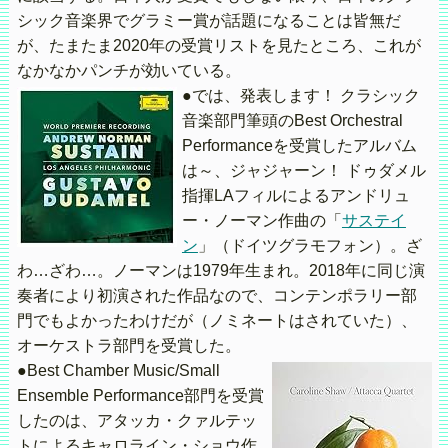
シック音楽界でグラミー賞が話題になることは皆無だ
が、たまたま2020年の受賞リストを見たところ、これが
なかなかパンチが効いている。
●では、発表します！ クラシック
音楽部門筆頭のBest Orchestral
Performanceを受賞したアルバム
は～、ジャジャーン！ ドゥダメル
指揮LAフィルによるアンドリュ
ー・ノーマン作曲の「
サステイ
ン
」（ドイツグラモフォン）。ざ
わ…ざわ…。ノーマンは1979年生まれ。2018年に同じ演
奏者により初演された作品なので、コンテンポラリー部
門でもよかったわけだが（ノミネートはされていた）、
オーケストラ部門を受賞した。
●Best Chamber Music/Small
Ensemble Performance部門を受賞
したのは、アタッカ・クァルテッ
トによるキャロライン・ショウ作