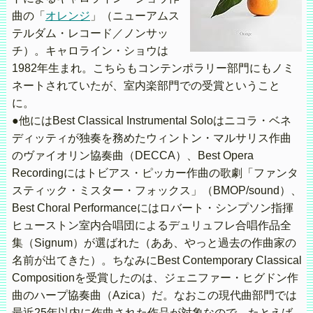
曲の「
オレンジ
」（ニューアムス
テルダム・レコード／ノンサッ
チ）。キャロライン・ショウは
1982年生まれ。こちらもコンテンポラリー部門にもノミ
ネートされていたが、室内楽部門での受賞ということ
に。
●他にはBest Classical Instrumental Soloはニコラ・ベネ
ディッティが独奏を務めたウィントン・マルサリス作曲
のヴァイオリン協奏曲（DECCA）、Best Opera
Recordingにはトビアス・ピッカー作曲の歌劇「ファンタ
スティック・ミスター・フォックス」（BMOP/sound）、
Best Choral Performanceにはロバート・シンプソン指揮
ヒューストン室内合唱団によるデュリュフレ合唱作品全
集（Signum）が選ばれた（ああ、やっと過去の作曲家の
名前が出てきた）。ちなみにBest Contemporary Classical
Compositionを受賞したのは、ジェニファー・ヒグドン作
曲のハープ協奏曲（Azica）だ。なおこの現代曲部門では
最近25年以内に作曲された作品が対象なので、たとえば