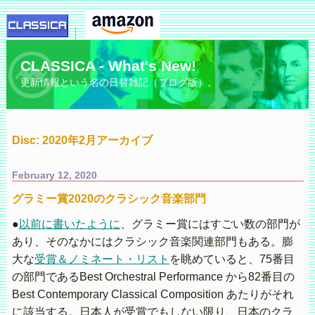
CLASSICA - What's New!
更新情報という名の日替雑記（ブログ版）。
Disc: 2020年2月アーカイブ
February 12, 2020
グラミー賞2020のクラシック音楽部門
●
以前に書いたように
、グラミー賞にはすごい数の部門が
あり、そのなかにはクラシック音楽関連部門もある。膨
大な
受賞＆ノミネート・リスト
を眺めていると、75番目
の部門であるBest Orchestral Performance から82番目の
Best Contemporary Classical Composition あたりがそれ
に該当する。日本人が受賞でもしない限り、日本のクラ