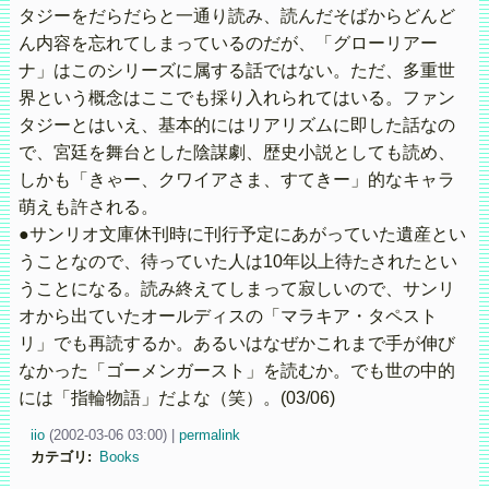
タジーをだらだらと一通り読み、読んだそばからどんど
ん内容を忘れてしまっているのだが、「グローリアー
ナ」はこのシリーズに属する話ではない。ただ、多重世
界という概念はここでも採り入れられてはいる。ファン
タジーとはいえ、基本的にはリアリズムに即した話なの
で、宮廷を舞台とした陰謀劇、歴史小説としても読め、
しかも「きゃー、クワイアさま、すてきー」的なキャラ
萌えも許される。
●サンリオ文庫休刊時に刊行予定にあがっていた遺産とい
うことなので、待っていた人は10年以上待たされたとい
うことになる。読み終えてしまって寂しいので、サンリ
オから出ていたオールディスの「マラキア・タペスト
リ」でも再読するか。あるいはなぜかこれまで手が伸び
なかった「ゴーメンガースト」を読むか。でも世の中的
には「指輪物語」だよな（笑）。(03/06)
iio
(
2002-03-06 03:00)
|
permalink
カテゴリ
:
Books