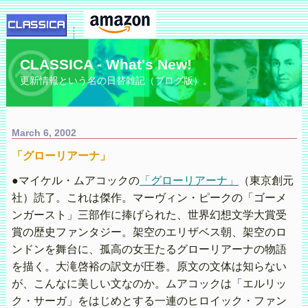
CLASSICA - What's New!
更新情報という名の日替雑記（ブログ版）。
March 6, 2002
「グローリアーナ」
●マイケル・ムアコックの
「グローリアーナ」
（東京創元
社）読了。これは傑作。マーヴィン・ピークの「ゴーメ
ンガースト」三部作に捧げられた、世界幻想文学大賞受
賞の歴史ファンタジー。架空のエリザベス朝、架空のロ
ンドンを舞台に、孤高の女王たるグローリアーナの物語
を描く。大滝啓裕の訳文が圧巻。原文の文体は知らない
が、こんなに美しい文なのか。ムアコックは「エルリッ
ク・サーガ」をはじめとする一連のヒロイック・ファン