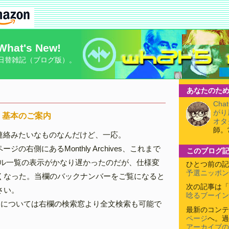
What's New!
日替雑記（ブログ版）。
あなたのため
Cha
がり
、基本のご案内
オタ
師。
連絡みたいなものなんだけど、一応。
ージの右側にあるMonthly Archives、これまで
このブログ
ル一覧の表示がかなり遅かったのだが、仕様変
ひとつ前の記
予選ニッポンv
くなった。当欄のバックナンバーをご覧になると
次の記事は「
さい。
唸るブーイン
ーについては右欄の検索窓より全文検索も可能で
最新のコンテ
ページ
へ。過
アーカイブの