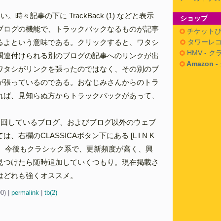
。時々記事の下に TrackBack (1) などと表示
ショップ
ブログの機能で、トラックバックなるものが記事
チケットぴ
るよという意味である。クリックすると、ワタシ
タワーレコ
HMV - 
関連付けられる別のブログの記事へのリンクが出
Amazon 
ワタシがリンクを張ったのではなく、その別のブ
が張っているのである。おなじみさんからのトラ
れば、見知らぬ方からトラックバックがあって、
巡回しているブログ、およびブログ以外のウェブ
、右欄のCLASSICAボタン下にある [L I N K
る。今後もクラシック系で、更新頻度が高く、興
見つけたら随時追加していくつもり。現在掲載さ
はどれも強くオススメ。
00)
|
permalink
|
tb(2)