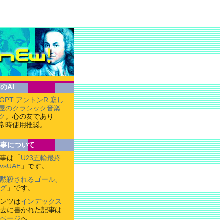
のAI
tGPT アントンR 寂し
屋のクラシック音楽
ク
。心の友であり
常時使用推奨。
記事について
事は「
U23五輪最終
sUAE
」です。
黙殺されるゴール、
グ
」です。
ンツは
インデックス
去に書かれた記事は
ページ
へ。