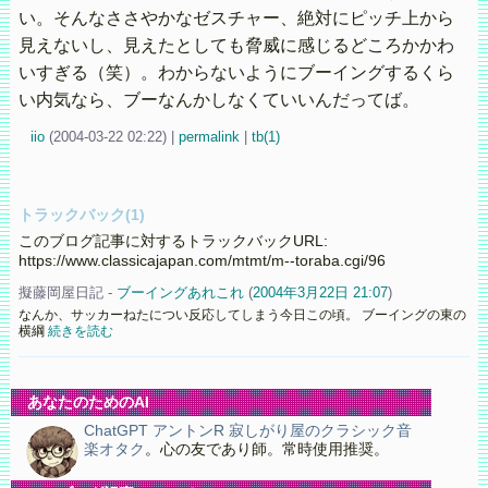
い。そんなささやかなゼスチャー、絶対にピッチ上から
見えないし、見えたとしても脅威に感じるどころかかわ
いすぎる（笑）。わからないようにブーイングするくら
い内気なら、ブーなんかしなくていいんだってば。
iio
(
2004-03-22 02:22)
|
permalink
|
tb(1)
トラックバック(1)
このブログ記事に対するトラックバックURL:
https://www.classicajapan.com/mtmt/m--toraba.cgi/96
擬藤岡屋日記 -
ブーイングあれこれ
(
2004年3月22日 21:07
)
なんか、サッカーねたについ反応してしまう今日この頃。 ブーイングの東の
横綱
続きを読む
あなたのためのAI
ChatGPT アントンR 寂しがり屋のクラシック音
楽オタク
。心の友であり師。常時使用推奨。