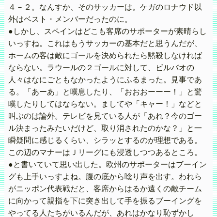
４－２。なんすか、そのサッカーは。ケガのロナウド以
外はベスト・メンバーだったのに。
●しかし、スペインはどこも客席のサポーターが素晴らし
いっすね。これはもうサッカーの基本だと思うんだが、
ホームの客は敵にゴールを決められたら黙殺しなければ
ならない。ラウールの２ゴールに対して、ビルバオの
人々はなにごともなかったようにふるまった。見事であ
る。「あーあ」と嘆息したり、「おおおーーー！」と驚
嘆したりしてはならない。ましてや「キャー！」などと
叫ぶのは論外。テレビを見ている人が「あれ？今のゴー
ル決まったみたいだけど、取り消されたのかな？」と一
瞬疑問に感じるくらい、シラッとするのが理想である。
この辺のマナーはＪリーグにも浸透しつつあるところ。
●と書いていて思い出した。欧州のサポーターはブーイン
グも上手いっすよね。腹の底から唸り声を出す。われら
がニッポン代表戦だと、客席からはるか遠くの敵チーム
に向かって親指を下に突き出して手を振るブーイングを
やってる人たちがいるんだが、あれはかなり恥ずかし