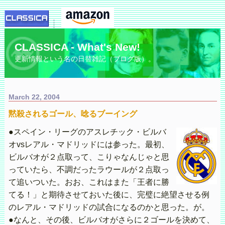
CLASSICA - What's New!
更新情報という名の日替雑記（ブログ版）。
March 22, 2004
黙殺されるゴール、唸るブーイング
●スペイン・リーグのアスレチック・ビルバ
オvsレアル・マドリッドには参った。最初、
ビルバオが２点取って、こりゃなんじゃと思
っていたら、不調だったラウールが２点取っ
て追いついた。おお、これはまた「王者に勝
てる！」と期待させておいた後に、完璧に絶望させる例
のレアル・マドリッドの試合になるのかと思った。が。
●なんと、その後、ビルバオがさらに２ゴールを決めて、