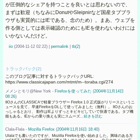
が圧倒的なシェアを持つことを良いとは思わないので、
まずは歓迎（ちなみにDonutやSleipnirなど国産タブブラ
ウザも実質的にはIEである、念のため）。まあ、ウェブを
作る側としては表示確認のためにもIEを使わないわけには
いかないんだけど。
iio
(
2004-11-12 02:22)
|
permalink
|
tb(2)
トラックバック(2)
このブログ記事に対するトラックバックURL:
https://www.classicajapan.com/mtmt/m--toraba.cgi/274
メメンとモリ@New York -
Firefoxを使ってみた
(
2004年11月14日
08:26
)
IIOさんのCLASSICAで軽量ブラウザー Firefox 1.0 正式版がリリースというニ
ュースを見て、早速FirefoxをDLして使ってみました（無料）。 IIOさんのお
っしゃるとおり、 動作はIEよりずっとキビキビしていて快適である。タブ機
能もある。IEからの乗り換えも実にスムーズ...
続きを読む
Clala-Flala -
Mozilla Firefox
(
2004年11月16日 18:40
)
Ulalaでも書いたのですが、Mozilla Firefoxを使い始めました。興味のある方