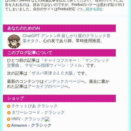
はCNET JAPAN などの関連記事を読んでみてください。 自分のサイトに広
告を入れるのは、好みではないのですが、Firefoxのバナーは思わず貼り付け
てしまいました。自分のサイトはFirefox対応（つ...
続きを読む
あなたのためのAI
ChatGPT アントンR 寂しがり屋のクラシック音
楽オタク
。心の友であり師。常時使用推奨。
このブログ記事について
ひとつ前の記事は「
チャイコフスキー：「マンフレッド
交響曲」 マゼール指揮ウィーン・フィル
」です。
次の記事は「
ザスパ草津 2-1 Ｃ大阪
」です。
最新のコンテンツは
インデックスページ
へ。過去に書か
れた記事は
アーカイブのページ
へ。
ショップ
チケットぴあ クラシック
タワーレコード - クラシック
HMV - クラシック
Amazon - クラシック