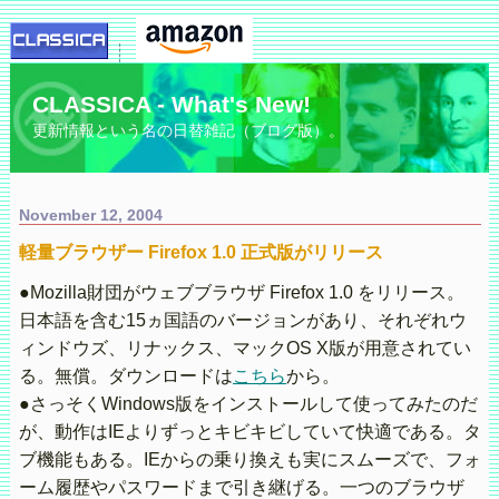
CLASSICA - What's New!
更新情報という名の日替雑記（ブログ版）。
November 12, 2004
軽量ブラウザー Firefox 1.0 正式版がリリース
●Mozilla財団がウェブブラウザ Firefox 1.0 をリリース。
日本語を含む15ヵ国語のバージョンがあり、それぞれウ
ィンドウズ、リナックス、マックOS X版が用意されてい
る。無償。ダウンロードは
こちら
から。
●さっそくWindows版をインストールして使ってみたのだ
が、動作はIEよりずっとキビキビしていて快適である。タ
ブ機能もある。IEからの乗り換えも実にスムーズで、フォ
ーム履歴やパスワードまで引き継げる。一つのブラウザ