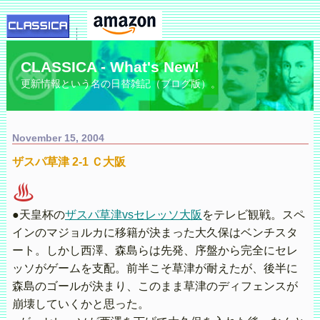
CLASSICA - What's New!
更新情報という名の日替雑記（ブログ版）。
November 15, 2004
ザスパ草津 2-1 Ｃ大阪
♨
●天皇杯の
ザスパ草津vsセレッソ大阪
をテレビ観戦。スペ
インのマジョルカに移籍が決まった大久保はベンチスタ
ート。しかし西澤、森島らは先発、序盤から完全にセレ
ッソがゲームを支配。前半こそ草津が耐えたが、後半に
森島のゴールが決まり、このまま草津のディフェンスが
崩壊していくかと思った。