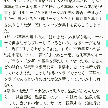
●が、セレッソが西澤を下げて大久保を入れた後、なんと
草津が2ゴールを奪って逆転。もう草津のゲーム運びが見
事すぎ。1部リーグと下部リーグの対戦の場合、普通なら
1ゴール奪われると下部リーグはとたんに運動量と集中力
を失うものだが、逆にセレッソが集中を切らしてしまっ
た。
●ザスパ草津の選手の大半はいまだに温泉宿や地元スーパ
ーで働きながらプレーしているという。地域リーグを経
て、現在JFLまで上がってきた。すでに2005年J2への参
戦を申請していて、夢のJまであと一息。地元草津のホー
ムグラウンドがJFLの基準を満たしていないため、ほとん
どの試合を群馬県立敷島公園（前橋市）という場所で行
っているようだ。しかし前橋のクラブではなく、草津の
クラブであるというのはなかなか新しくていいかもしれ
ない。
●草津の地元人口は少ないと思うが、温泉があるんだか
ら、「試合観戦＋温泉宿」のツアーを組める。温泉で暖
まって、旨いもの食って、サッカー観戦する一泊旅行と