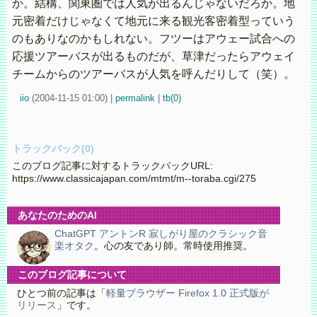
か。結構、関東圏では人気が出るんじゃないだろか。地
元密着だけじゃなくて地元に来る観光客密着型っていう
のもありなのかもしれない。フツーはアウェー試合への
応援ツアーバスが出るものだが、草津だったらアウェイ
チームからのツアーバスが人気を呼んだりして（笑）。
iio
(
2004-11-15 01:00)
|
permalink
|
tb(0)
トラックバック(0)
このブログ記事に対するトラックバックURL:
https://www.classicajapan.com/mtmt/m--toraba.cgi/275
あなたのためのAI
ChatGPT アントンR 寂しがり屋のクラシック音
楽オタク
。心の友であり師。常時使用推奨。
このブログ記事について
ひとつ前の記事は「
軽量ブラウザー Firefox 1.0 正式版が
リリース
」です。