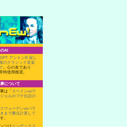
のAI
tGPT アントンR 寂し
屋のクラシック音楽
ク
。心の友であり
常時使用推奨。
記事について
事は「
スペインvsウ
ジョルのプチ伝説の
スウェーデンvsパラ
きまで勝点計算して
す。
ンツは
インデックス