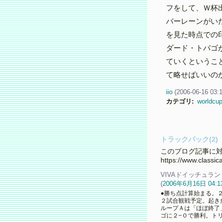
フをして、Ｗ杯
バーレーンがい
を見た時点での
ダード・トバゴ
ていくというこ
て略せばいいの
iio
(
2006-06-16 03:
カテゴリ
:
worldcu
トラックバック(2)
このブログ記事に対
https://www.classi
VIVAドイッチュラン
(
2006年6月16日 04:1
●勝ち点計算始まる。
２試合観戦予定。起き
ループＡは「ほぼ終了
ゴに２−０で勝利。トリニ