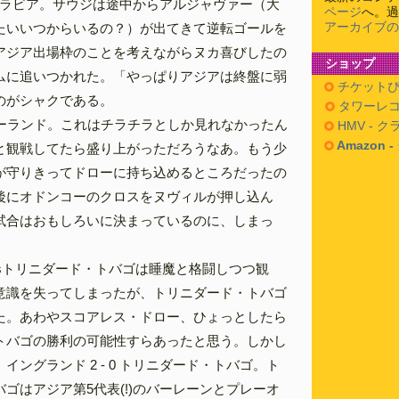
サウジアラビア。サウジは途中からアルジャヴァー（大
ページ
へ。過
アーカイブの
たいいつからいるの？）が出てきて逆転ゴールを
アジア出場枠のことを考えながらヌカ喜びしたの
ショップ
ムに追いつかれた。「やっぱりアジアは終盤に弱
チケットぴ
のがシャクである。
タワーレコ
 0 ポーランド。これはチラチラとしか見れなかったん
HMV - 
Amazon 
と観戦してたら盛り上がっただろうなあ。もう少
が守りきってドローに持ち込めるところだったの
後にオドンコーのクロスをヌヴィルが押し込ん
試合はおもしろいに決まっているのに、しまっ
vsトリニダード・トバゴは睡魔と格闘しつつ観
意識を失ってしまったが、トリニダード・トバゴ
た。あわやスコアレス・ドロー、ひょっとしたら
トバゴの勝利の可能性すらあったと思う。しかし
イングランド 2 - 0 トリニダード・トバゴ。ト
ゴはアジア第5代表(!)のバーレーンとプレーオ