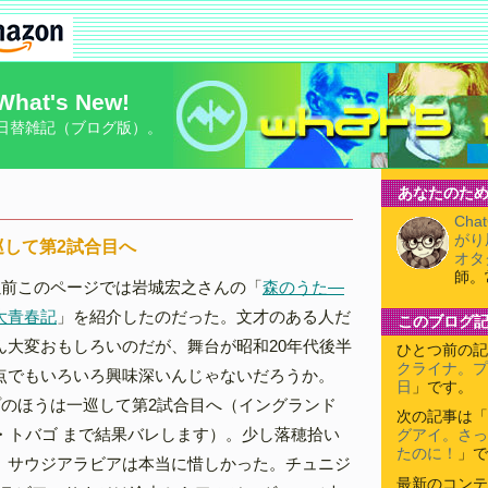
What's New!
日替雑記（ブログ版）。
あなたのため
Cha
がり
巡して第2試合目へ
オタ
師。
以前このページでは岩城宏之さんの「
森のうた―
大青春記
」を紹介したのだった。文才のある人だ
このブログ
ん大変おもしろいのだが、舞台が昭和20年代後半
ひとつ前の記
クライナ。プ
点でもいろいろ興味深いんじゃないだろうか。
日
」です。
プのほうは一巡して第2試合目へ（イングランド
次の記事は「
ド・トバゴ まで結果バレします）。少し落穂拾い
グアイ。さっ
たのに！
」で
、サウジアラビアは本当に惜しかった。チュニジ
最新のコンテ