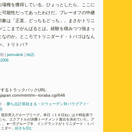
出場権を獲得している。ひょっとしたら、ここに
た可能性だってあったわけだ。プレーオフの中継
印象は「正直、どっちもどっち」。まさかトリニ
がここまでがんばるとは。経験を積みつつ強まっ
となのか。ところでトリニダード・トバゴはなん
か。トリトバ？
18)
|
permalink
|
tb(2)
p2006
するトラックバックURL:
cajapan.com/mtmt/m--toraba.cgi/646
ト -
勝ち点計算始まる −スウェーデン対パラグアイ−
3
)
２巡目突入グループリーグ。本日（１６日ね）は０時起床で
たら、エクアドルが決勝トーナメント進出を決めていた。グ
」。 ●一方グループＢ、イングランドがトリニダード・トバ
ダー...
続きを読む