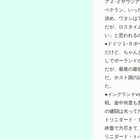
ア 2 - 2 
ベテラン。いっ
決め、ワタシは
だが、ロスタイ
い」と思われる
●ドイツ 1 -
だけど、ちゃん
しでポーランド
だが、最後の最
だ。ホスト国の
た。
●イングランド
戦、途中何度も
の健闘は光って
トリニダード・
終盤で力尽きて、
リニダード・トバ