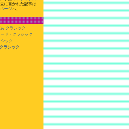
去に書かれた記事は
ページ
へ。
あ クラシック
ード - クラシック
クラシック
- クラシック