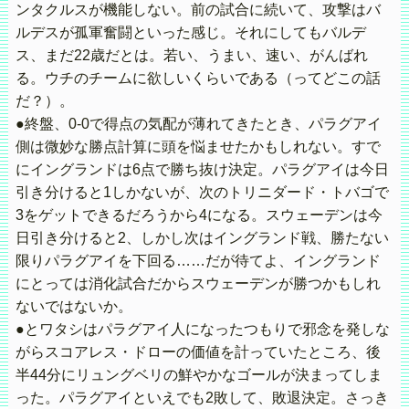
ンタクルスが機能しない。前の試合に続いて、攻撃はバ
ルデスが孤軍奮闘といった感じ。それにしてもバルデ
ス、まだ22歳だとは。若い、うまい、速い、がんばれ
る。ウチのチームに欲しいくらいである（ってどこの話
だ？）。
●終盤、0-0で得点の気配が薄れてきたとき、パラグアイ
側は微妙な勝点計算に頭を悩ませたかもしれない。すで
にイングランドは6点で勝ち抜け決定。パラグアイは今日
引き分けると1しかないが、次のトリニダード・トバゴで
3をゲットできるだろうから4になる。スウェーデンは今
日引き分けると2、しかし次はイングランド戦、勝たない
限りパラグアイを下回る……だが待てよ、イングランド
にとっては消化試合だからスウェーデンが勝つかもしれ
ないではないか。
●とワタシはパラグアイ人になったつもりで邪念を発しな
がらスコアレス・ドローの価値を計っていたところ、後
半44分にリュングベリの鮮やかなゴールが決まってしま
った。パラグアイといえでも2敗して、敗退決定。さっき