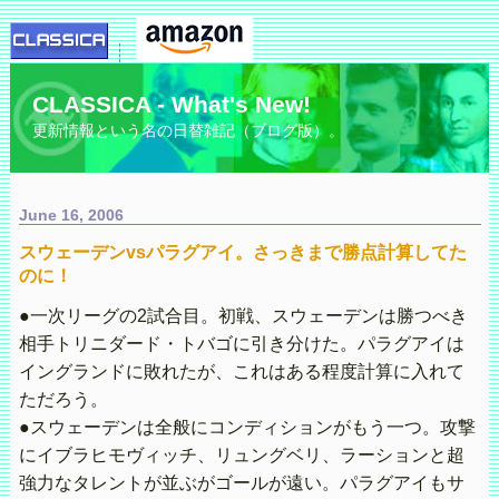
CLASSICA - What's New!
更新情報という名の日替雑記（ブログ版）。
June 16, 2006
スウェーデンvsパラグアイ。さっきまで勝点計算してた
のに！
●一次リーグの2試合目。初戦、スウェーデンは勝つべき
相手トリニダード・トバゴに引き分けた。パラグアイは
イングランドに敗れたが、これはある程度計算に入れて
ただろう。
●スウェーデンは全般にコンディションがもう一つ。攻撃
にイブラヒモヴィッチ、リュングベリ、ラーションと超
強力なタレントが並ぶがゴールが遠い。パラグアイもサ