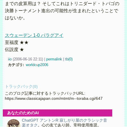
までの皮算用は？ そしてこれはトリニダード・トバゴの
決勝トーナメント進出の可能性が生まれたということで
はないか。
スウェーデン 1-0 パラグアイ
至福度 ★★
伝説度 ★
iio
(
2006-06-16 22:11)
|
permalink
|
tb(0)
カテゴリ
:
worldcup2006
トラックバック(0)
このブログ記事に対するトラックバックURL:
https://www.classicajapan.com/mtmt/m--toraba.cgi/647
あなたのためのAI
ChatGPT アントンR 寂しがり屋のクラシック音
楽オタク
。心の友であり師。常時使用推奨。