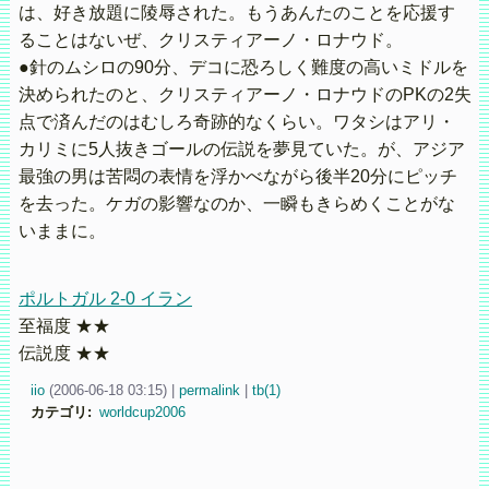
は、好き放題に陵辱された。もうあんたのことを応援す
ることはないぜ、クリスティアーノ・ロナウド。
●針のムシロの90分、デコに恐ろしく難度の高いミドルを
決められたのと、クリスティアーノ・ロナウドのPKの2失
点で済んだのはむしろ奇跡的なくらい。ワタシはアリ・
カリミに5人抜きゴールの伝説を夢見ていた。が、アジア
最強の男は苦悶の表情を浮かべながら後半20分にピッチ
を去った。ケガの影響なのか、一瞬もきらめくことがな
いままに。
ポルトガル 2-0 イラン
至福度 ★★
伝説度 ★★
iio
(
2006-06-18 03:15)
|
permalink
|
tb(1)
カテゴリ
:
worldcup2006