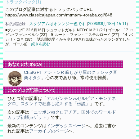
トラックバック(1)
このブログ記事に対するトラックバックURL:
https://www.classicajapan.com/mtmt/m--toraba.cgi/648
私的網記録 -
スタジアムはオレンジ一色です
(
2006年6月18日 15:11
)
■グループC 22 6月16日 シュツットガルト NED:CIV 2:1 (2:1) ゴール: 17. ロ
ビン･ファン･ペルシ (23') 9. ルート・ファン・ニステルローイ (27') 14. バ
カリ・コネ (38') 試合開始早々から少し押され気味だったオランダでした
が、ゴール前...
続きを読む
あなたのためのAI
ChatGPT アントンR 寂しがり屋のクラシック音
楽オタク
。心の友であり師。常時使用推奨。
このブログ記事について
ひとつ前の記事は「
アルゼンチンvsセルビア・モンテネ
グロ。スタンドで狂喜し絶叫する「伝説」
」です。
次の記事は「
ニッポンvsクロアチア。国外でのワールド
カップ初勝点ゲット
」です。
最新のコンテンツは
インデックスページ
へ。過去に書か
れた記事は
アーカイブのページ
へ。