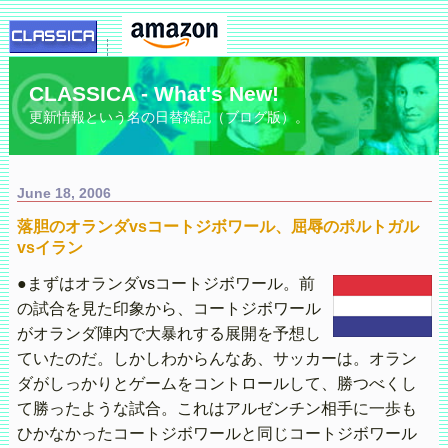
CLASSICA - What's New!
更新情報という名の日替雑記（ブログ版）。
June 18, 2006
落胆のオランダvsコートジボワール、屈辱のポルトガル
vsイラン
●まずはオランダvsコートジボワール。前
の試合を見た印象から、コートジボワール
がオランダ陣内で大暴れする展開を予想し
ていたのだ。しかしわからんなあ、サッカーは。オラン
ダがしっかりとゲームをコントロールして、勝つべくし
て勝ったような試合。これはアルゼンチン相手に一歩も
ひかなかったコートジボワールと同じコートジボワール