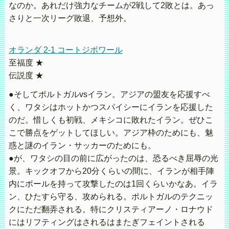
なのか。あれだけ強力なチームが2戦して2敗とは。あっ
さりと一次リーグ敗退、予想外。
オランダ 2-1 コートジボワール
至福度 ★
伝説度 ★
●そしてポルトガルvsイラン。アジアの盟友を応援すべ
く、ワタシはホットかつスパイシーにイランを応援した
のだ。惜しくも初戦、メキシコに敗れたイラン。ぜひこ
こで勝点をゲットしてほしい。アジア枠のためにも、魅
惑と謎のイラン・サッカーのためにも。
●が、ワタシの目の前に広がったのは、恐るべき屈辱の光
景。キックオフから20分くらいの間に、イランが相手陣
内にボールを持って攻撃したのは1回くらいかなあ。イラ
ン、ひたすら守る、攻められる。ポルトガルのテクニッ
クにただ翻弄される。特にクリスティアーノ・ロナウド
にはリフティングはされるはまたぎフェイントされる