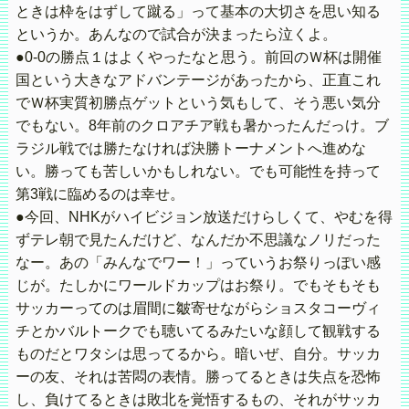
ときは枠をはずして蹴る」って基本の大切さを思い知る
というか。あんなので試合が決まったら泣くよ。
●0-0の勝点１はよくやったなと思う。前回のＷ杯は開催
国という大きなアドバンテージがあったから、正直これ
でＷ杯実質初勝点ゲットという気もして、そう悪い気分
でもない。8年前のクロアチア戦も暑かったんだっけ。ブ
ラジル戦では勝たなければ決勝トーナメントへ進めな
い。勝っても苦しいかもしれない。でも可能性を持って
第3戦に臨めるのは幸せ。
●今回、NHKがハイビジョン放送だけらしくて、やむを得
ずテレ朝で見たんだけど、なんだか不思議なノリだった
なー。あの「みんなでワー！」っていうお祭りっぽい感
じが。たしかにワールドカップはお祭り。でもそもそも
サッカーってのは眉間に皺寄せながらショスタコーヴィ
チとかバルトークでも聴いてるみたいな顔して観戦する
ものだとワタシは思ってるから。暗いぜ、自分。サッカ
ーの友、それは苦悶の表情。勝ってるときは失点を恐怖
し、負けてるときは敗北を覚悟するもの、それがサッカ