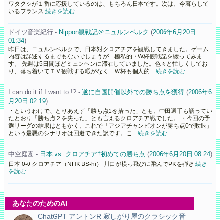
ワタクシが１番に応援しているのは、もちろん日本です。次は、今暮らして
いるフランス
続きを読む
ドイツ音楽紀行 -
Nippon観戦記＠ニュルンベルク
(
2006年6月20日
01:34
)
昨日は、ニュルンベルクで、日本対クロアチアを観戦してきました。ゲーム
内容は詳述するまでもないでしょうが、極私的・W杯観戦記を綴ってみま
す。 先週は5日間ほどミュンヘンに滞在していました。色々と忙しくしてお
り、落ち着いてＴＶ観戦する暇がなく、Ｗ杯も個人的...
続きを読む
I can do it if I want to !? -
遂に自国開催以外での勝ち点を獲得
(
2006年6
月20日 02:19
)
・というわけで、とりあえず「勝ち点1を拾った」とも、中田選手も語ってい
たとおり「勝ち点２を失った」とも言えるクロアチア戦でした。 ・今回の予
選リーグの結果はともかく、これで「アジアチャンピオンが勝ち点0で敗退」
という最悪のシナリオは回避できた訳です。こ...
続きを読む
中空庭園 -
日本 vs. クロアチア†初めての勝ち点
(
2006年6月20日 08:24
)
日本 0-0 クロアチア（NHK BS-hi） 川口が横っ飛びに飛んでPKを弾き
続き
を読む
あなたのためのAI
ChatGPT アントンR 寂しがり屋のクラシック音