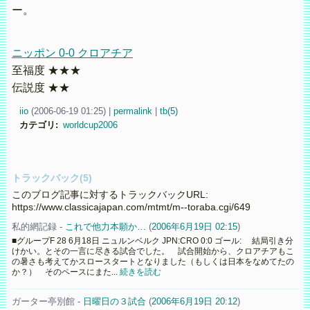
ー。
ニッポン 0-0 クロアチア
至福度 ★★★
伝説度 ★★
iio
(
2006-06-19 01:25)
|
permalink
|
tb(5)
カテゴリ
:
worldcup2006
トラックバック(5)
このブログ記事に対するトラックバックURL:
https://www.classicajapan.com/mtmt/m--toraba.cgi/649
私的網記録 -
これで他力本願か…
(
2006年6月19日 02:15
)
■グループF 28 6月18日 ニュルンベルク JPN:CRO 0:0 ゴール: 結局引き分
けかい。とその一言に尽きる試合でした。 試合開始から、クロアチアもこ
の暑さも考えてかスロースタートとなりました（もしくは日本をなめてたの
か？） そのペースにまた...
続きを読む
ガーター亭別館 -
日曜日の３試合
(
2006年6月19日 20:12
)