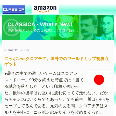
CLASSICA - What's New!
更新情報という名の日替雑記（ブログ版）。
June 19, 2006
ニッポンvsクロアチア。国外でのワールドカップ初勝点
ゲット
●暑さの中での激しいゲームはスコアレ
ス・ドロー。90分を終えた時点では「勝て
る試合を落とした」という印象が強かっ
た。後半の後半はお互いに疲れ切ってて走れない。だか
らチャンスはいくらでもあった。でも前半、川口がPKを
セーブしてるんである。元気のある間、クロアチアはス
ルナを中心に、ニッポンの左サイドを攻めまくった。