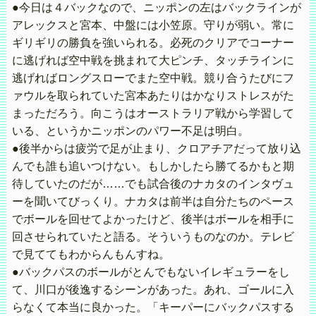
●今日は４バックなので、ニッポンの左はバックラインが
アレックスと宮本、中盤には小笠原。守りが弱い。常に
ギリギリの勝負を強いられる。必死のクリアでコーナー
に逃げれば空中戦を挑まれて大ピンチ、タッチラインに
逃げればロングスローでまた空中戦。競り合うたびにフ
ァウルを取られていた宮本あたりはかなりストレスがた
まっただろう。向こうはオーストラリア戦から学習して
いる、というかニッポンのパワー不足は明白。
●後半からは疲労で足が止まり、クロアチアだって放り込
んでも誰も追いつけない。もしかしたら勝てるかもと期
待していたのだが……でも試合後のナカタのインタヴュ
ーを聞いてびっくり。ナカタは前半は自分たちのペース
でボールを回せてよかったけど、後半はボールを相手に
回させられていたと語る。そういうものなのか。テレビ
で見ててもわからんもんすね。
●バックパスのボールがとんでもないイレギュラーをし
て、川口が後逸するシーンがあった。あれ、ゴールに入
らなくて本当に良かった。「キーパーにバックパスする