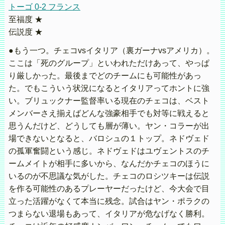
トーゴ 0-2 フランス
至福度 ★
伝説度 ★
●もう一つ。チェコvsイタリア（裏ガーナvsアメリカ）。
ここは「死のグループ」といわれただけあって、やっぱ
り厳しかった。最後までどのチームにも可能性があっ
た。でもこういう状況になるとイタリアってホントに強
い。ブリュックナー監督率いる現在のチェコは、ベスト
メンバーさえ揃えばどんな強豪相手でも対等に戦えると
思うんだけど、どうしても層が薄い。ヤン・コラーが出
場できないとなると、バロシュの１トップ。ネドヴェド
の孤軍奮闘という感じ。ネドヴェドはユヴェントスのチ
ームメイトが相手に多いから、なんだかチェコのほうに
いるのが不思議な気がした。チェコのロシツキーは伝説
を作る可能性のあるプレーヤーだったけど、今大会で目
立った活躍がなくて本当に残念。試合はヤン・ポラクの
つまらない退場もあって、イタリアが危なげなく勝利。