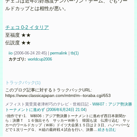
チェコは近年の好感度ナンバーワン・チーム、でもワー
ルドカップとは相性が悪い。
チェコ 0-2 イタリア
至福度 ★★
伝説度 ★★
iio
(
2006-06-24 20:45)
|
permalink
|
tb(1)
カテゴリ
:
worldcup2006
トラックバック(1)
このブログ記事に対するトラックバックURL:
https://www.classicajapan.com/mtmt/m--toraba.cgi/653
メフィスト賞受賞者津村巧のテレビ・世相日記 -
W杯07：アジア勢決勝
トーナメントに進めず
(
2006年6月24日 21:04
)
↑拙作です↑1. W杯06：アジア勢決勝トーナメントに進めず西日本新聞か
ら：決勝Ｔ １６強出そろ サッカーＷ杯う 韓国も涙 仏滑り込む サッ
カーのワールドカップ（Ｗ杯）ドイツ大会第１５日は２３日、ハノーバーな
どで１次リーグＧ、Ｈ組の最終戦４試合を行い、決勝....
続きを読む