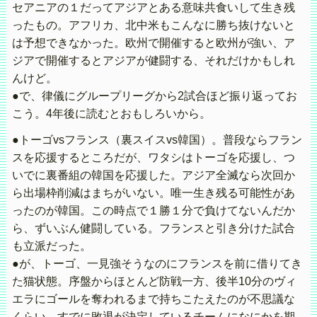
セアニアの１だってアジアとある意味共食いして生き残
ったもの。アフリカ、北中米もこんなに勝ち抜けないと
は予想できなかった。欧州で開催すると欧州が強い、ア
ジアで開催するとアジアが健闘する、それだけかもしれ
んけど。
●で、律儀にグループリーグから2試合ほど振り返ってお
こう。4年後に読むとおもしろいから。
●トーゴvsフランス（裏スイスvs韓国）。普段ならフラン
スを応援するところだが、ワタシはトーゴを応援し、つ
いでに裏番組の韓国を応援した。アジア全滅なら次回か
ら出場枠削減はまちがいない。唯一生き残る可能性があ
ったのが韓国。この時点で１勝１分で負けてないんだか
ら、ずいぶん健闘している。フランスと引き分けた試合
も立派だった。
●が、トーゴ、一見強そうなのにフランスを前に借りてき
た猫状態。序盤からほとんど防戦一方、後半10分のヴィ
エラにゴールを奪われるまで持ちこたえたのが不思議な
くらい。すでに敗退が決定しているチームになにかを期