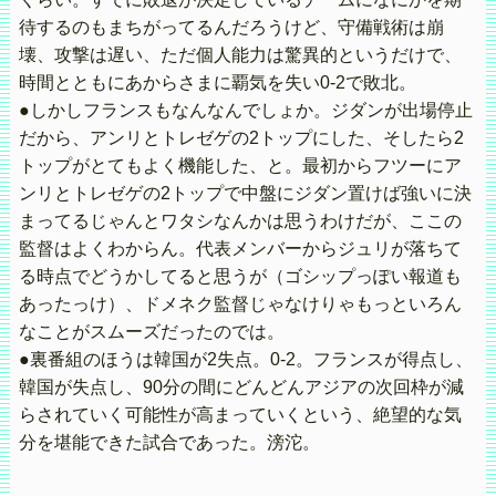
待するのもまちがってるんだろうけど、守備戦術は崩
壊、攻撃は遅い、ただ個人能力は驚異的というだけで、
時間とともにあからさまに覇気を失い0-2で敗北。
●しかしフランスもなんなんでしょか。ジダンが出場停止
だから、アンリとトレゼゲの2トップにした、そしたら2
トップがとてもよく機能した、と。最初からフツーにア
ンリとトレゼゲの2トップで中盤にジダン置けば強いに決
まってるじゃんとワタシなんかは思うわけだが、ここの
監督はよくわからん。代表メンバーからジュリが落ちて
る時点でどうかしてると思うが（ゴシップっぽい報道も
あったっけ）、ドメネク監督じゃなけりゃもっといろん
なことがスムーズだったのでは。
●裏番組のほうは韓国が2失点。0-2。フランスが得点し、
韓国が失点し、90分の間にどんどんアジアの次回枠が減
らされていく可能性が高まっていくという、絶望的な気
分を堪能できた試合であった。滂沱。