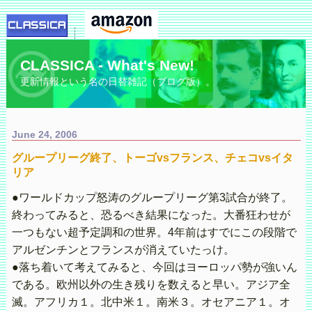
CLASSICA - What's New!
更新情報という名の日替雑記（ブログ版）。
June 24, 2006
グループリーグ終了、トーゴvsフランス、チェコvsイタ
リア
●ワールドカップ怒涛のグループリーグ第3試合が終了。
終わってみると、恐るべき結果になった。大番狂わせが
一つもない超予定調和の世界。4年前はすでにこの段階で
アルゼンチンとフランスが消えていたっけ。
●落ち着いて考えてみると、今回はヨーロッパ勢が強いん
である。欧州以外の生き残りを数えると早い。アジア全
滅。アフリカ１。北中米１。南米３。オセアニア１。オ