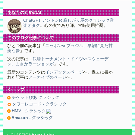
あなたのためのAI
ChatGPT アントンR 寂しがり屋のクラシック音
楽オタク
。心の友であり師。常時使用推奨。
このブログ記事について
ひとつ前の記事は「
ニッポンvsブラジル。早朝に見た甘
美な夢
」です。
次の記事は「
決勝トーナメント：ドイツvsスウェーデ
ン。まさかラーションが
」です。
最新のコンテンツは
インデックスページ
へ。過去に書か
れた記事は
アーカイブのページ
へ。
ショップ
チケットぴあ クラシック
タワーレコード - クラシック
HMV - クラシック
Amazon - クラシック