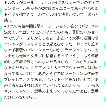
ドルスキがゴール、しかも28分にスウェーデンのディフ
ェンダー、ルチッチが2枚目のイエローであっさり退場。
ドイツが強すぎて、わずか30分で決着がついてしまった
感じ。
●それでも後半開始早々、ラーションが自分で得たPKを
決めていれば、なにかが起きたのかも。普段のバルセロ
ナでのプレイぶりからすると、ああいう大事な場面でラ
ーションがミスをするとは思えなかった。やっぱり超ア
ウェイ状態のプレッシャーなのか。ラーションはバルセ
ロナから母国のクラブに移籍するっていうし、もう年齢
的にも代表で続けられないだろうから、これが見納めに
なるんだろか。94年アメリカ大会でスウェーデンは3位に
なってるんだけど、あのときすでにラーションは代表で
プレイしてたんである、ドレッドヘアをなびかせて。あ
の若者が12年後にまだプレイしてるんだから（しかもス
キンヘッドで）、選手の未来ってわからんすよね。選手
だけじゃないけど。