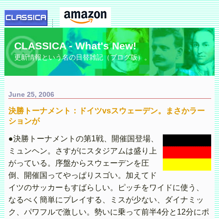
CLASSICA - What's New!
更新情報という名の日替雑記（ブログ版）。
June 25, 2006
決勝トーナメント：ドイツvsスウェーデン。まさかラー
ションが
●決勝トーナメントの第1戦、開催国登場、
ミュンヘン。さすがにスタジアムは盛り上
がっている。序盤からスウェーデンを圧
倒、開催国ってやっぱりスゴい。加えてド
イツのサッカーもすばらしい。ピッチをワイドに使う、
なるべく簡単にプレイする、ミスが少ない、ダイナミッ
ク、パワフルで激しい。勢いに乗って前半4分と12分にポ