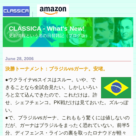
CLASSICA - What's New!
更新情報という名の日替雑記（ブログ版）。
June 28, 2006
決勝トーナメント：ブラジルvsガーナ。安堵。
●ウクライナvsスイスはスルー。いや、で
きることなら全試合見たい。しかしいろい
ろと立て込んできたので、これだけは。許
せ、シェフチェンコ。PK戦だけは見ておいた。ズルっぽ
い。
●で、ブラジルvsガーナ、これももう驚くには値しないの
だが、ガーナはブラジルをまったく恐れていない。前半5
分、ディフェンス・ラインの裏を取ったロナウドが軽々