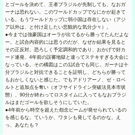
とゴールを決めて、王者ブラジルが先制しても、なおガ
ーナは恐れない。このワールドカップでなにかが起きて
いる。もうワールドカップに弱小国は存在しない（アジ
ア以外は、と付け足したい悲観的な気分少々）。
●今までは強豪国はオーラが出てるから勝ってたんだよな
ー。と試合内容的には思うのだが、なぜか結果を見ると
その正反対。恐ろしく予定調和的であり、おかげで好カ
ード連発、4年前の誤審地獄と違ってステキすぎる大会に
なっている。その構図はこの1試合でも同じ。ガーナは十
分ブラジルと対抗できることを証明し、どちらが勝って
もおかしくないと感じた。でもアドリアーノ、ゼ・ロベ
ルトと追加点を奪い（オフサイドライン突破法見本市状
態）、90分が終わってロスタイムに入ってもなおブラジ
ルはまだゴールを欲しそうにしていた。
●4年前から時空を超えた怨念ビームが発せられているの
を感じるな。ていうか、ワタシも発してるのかな。え
っ、あなたも？