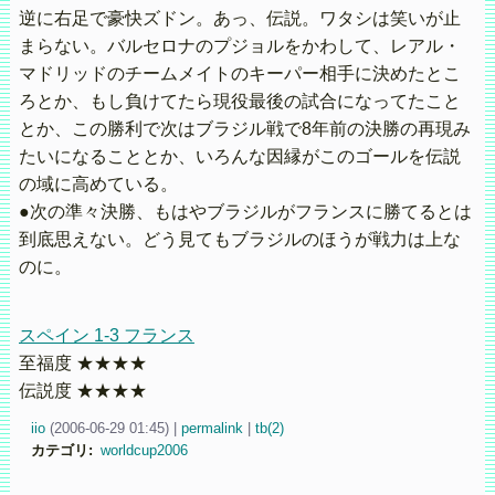
逆に右足で豪快ズドン。あっ、伝説。ワタシは笑いが止
まらない。バルセロナのプジョルをかわして、レアル・
マドリッドのチームメイトのキーパー相手に決めたとこ
ろとか、もし負けてたら現役最後の試合になってたこと
とか、この勝利で次はブラジル戦で8年前の決勝の再現み
たいになることとか、いろんな因縁がこのゴールを伝説
の域に高めている。
●次の準々決勝、もはやブラジルがフランスに勝てるとは
到底思えない。どう見てもブラジルのほうが戦力は上な
のに。
スペイン 1-3 フランス
至福度 ★★★★
伝説度 ★★★★
iio
(
2006-06-29 01:45)
|
permalink
|
tb(2)
カテゴリ
:
worldcup2006