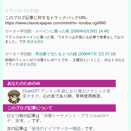
トラックバック(2)
このブログ記事に対するトラックバックURL:
https://www.classicajapan.com/mtmt/m--toraba.cgi/660
ガーター亭別館 -
スペインに勝った夜
(
2006年6月29日 14:40
)
フランスがスペインに勝った夜、ワタクシは不覚にも仕事で食事をしており
ました。です
続きを読む
ガーター亭別館 -
準決勝で当たる２つの国
(
2006年7月 2日 07:18
)
恒例の？シャンゼリゼ通りレポートです。 土曜日ということ、ポルトガルと
フランス
続きを読む
あなたのためのAI
ChatGPT アントンR 寂しがり屋のクラシック音
楽オタク
。心の友であり師。常時使用推奨。
このブログ記事について
ひとつ前の記事は「
決勝トーナメント：ブラジルvsガー
ナ。安堵。
」です。
次の記事は「
栄光のドイツサッカー物語
」です。