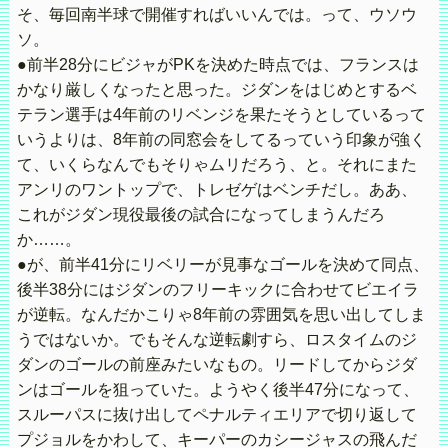
そ、毎回南半球で開催すればいいんでは。って、ウソウ
ソ。
●前半28分にビジャがPKを決めた時点では、フランスは
かなり厳しくなったと思った。ジダンをはじめとするベ
テラン選手は4年前のリベンジを果たそうとしているって
いうよりは、8年前の同窓会をしてるっていう印象が強く
て、いくらなんでもそりゃムリだろう、と。それにまた
アンリのワントップで、トレゼゲはベンチだし。ああ、
これがジダン現役最後の試合になってしまうんだろ
か……。
●が、前半41分にリベリーが見事なゴールを決めて同点、
後半38分にはジダンのフリーキックに合わせてビエイラ
が逆転。なんだかこりゃ8年前の雰囲気を思い出してしま
うではないか。でもそんな逆転劇すら、ロスタイムのジ
ダンのゴールの前座みたいなもの。リードしてからジダ
ンはゴールを狙っていた。ようやく後半47分になって、
スルーパスに抜け出してペナルティエリアで切り返して
プジョルをかわして、キーパーのカシージャスの飛んだ