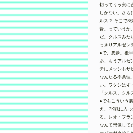
切ってりゃ実に
しかない。さら
ルス？ そこで
督。っていうか
だ。クルスみた
っきりアルゼン
●で、悪夢。後
あ、もうアルゼ
チにメッシもサ
なんたる不条理
い。ワタシはず
「クルス、クル
●でもこういう
え、PK戦に入
る。レオ・フラ
なんて想像して
ーパーが止めら