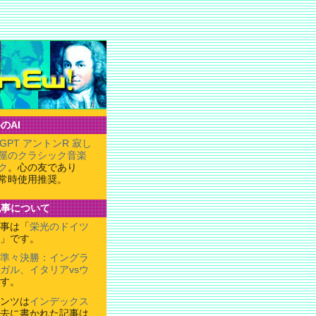
のAI
tGPT アントンR 寂し
屋のクラシック音楽
ク
。心の友であり
常時使用推奨。
記事について
事は「
栄光のドイツ
」です。
準々決勝：イングラ
トガル、イタリアvsウ
す。
ンツは
インデックス
去に書かれた記事は