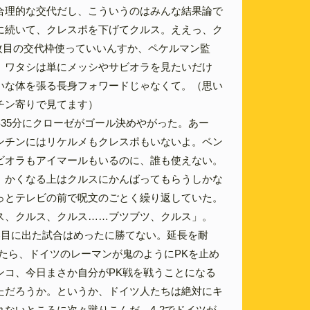
合理的な交代だし、こういうのはみんな結果論で
に続いて、クレスポを下げてクルス。ええっ、ク
3枚目の交代枠使っていいんすか、ペケルマン監
、ワタシは単にメッシやサビオラを見たいだけ
いな体を張る長身フォワードじゃなくて。（思い
チン寄りで見てます）
半35分にクローゼがゴール決めやがった。あー
ンチンにはリケルメもクレスポもいないよ。ベン
ビオラもアイマールもいるのに、誰も使えない。
。かくなる上はクルスにかんばってもらうしかな
っとテレビの前で呪文のごとく繰り返していた。
ス、クルス、クルス……ブツブツ、クルス」。
裏目に出た試合はめったに勝てない。延長を耐
ったら、ドイツのレーマンが鬼のようにPKを止め
ンコ、今日まさか自分がPK戦を戦うことになる
ただろうか。というか、ドイツ人たちは絶対にキ
れないところに次々蹴りこんだ。4-2でドイツが