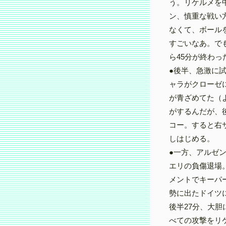
う。リケルメを
ン、慎重な戦い
なくて、ボール
すごいなあ。で
ら45分が終わ
●後半、急激に
ャラがクローゼ
が青ざめてた（
がするんだが、
コー。すると右
しはじめる。
●一方、アルゼ
エリの負傷退場
メントでキーパ
勢に出たドイツ
後半27分、大
べての攻撃をリ