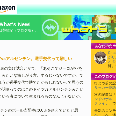
What's New!
日替雑記（ブログ版）。
あなたのため
Cha
がり
vsアルゼンチン。選手交代って難しい
オタ
師。
代表の負け試合とかで、「あそこでジーコが××を
」みたいな悔しがり方、するじゃないですか。で
このブログ
ほうが選手交代で勝てたかもしれないって思うの
ひとつ前の記
サッカー物語
の明暗ってのはこのドイツvsアルゼンチンみたい
次の記事は「
ている者について生まれるものなんじゃないか。
ンドvsポル
クライナ
」で
ンチンのボール支配率は60％を超えていたと思
最新のコンテ
ページ
へ。過