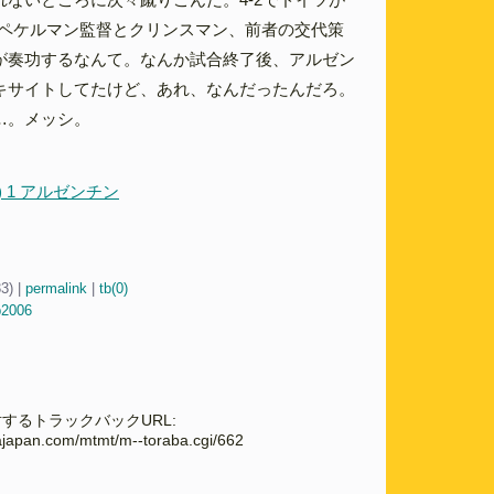
。ペケルマン監督とクリンスマン、前者の交代策
が奏功するなんて。なんか試合終了後、アルゼン
キサイトしてたけど、あれ、なんだったんだろ。
…。メッシ。
 2) 1 アルゼンチン
33)
|
permalink
|
tb(0)
p2006
するトラックバックURL:
cajapan.com/mtmt/m--toraba.cgi/662