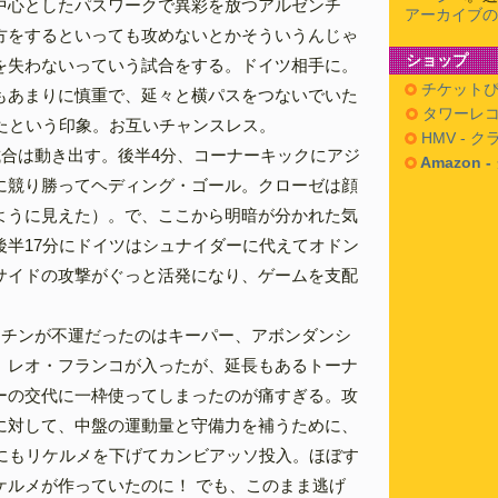
中心としたパスワークで異彩を放つアルゼンチ
アーカイブの
方をするといっても攻めないとかそういうんじゃ
ショップ
を失わないっていう試合をする。ドイツ相手に。
チケットぴ
もあまりに慎重で、延々と横パスをつないでいた
タワーレコ
ったという印象。お互いチャンスレス。
HMV - 
試合は動き出す。後半4分、コーナーキックにアジ
Amazon 
に競り勝ってヘディング・ゴール。クローゼは顔
ように見えた）。で、ここから明暗が分かれた気
後半17分にドイツはシュナイダーに代えてオドン
サイドの攻撃がぐっと活発になり、ゲームを支配
ンチンが不運だったのはキーパー、アボンダンシ
。レオ・フランコが入ったが、延長もあるトーナ
ーの交代に一枠使ってしまったのが痛すぎる。攻
に対して、中盤の運動量と守備力を補うために、
胆にもリケルメを下げてカンビアッソ投入。ほぼす
ケルメが作っていたのに！ でも、このまま逃げ