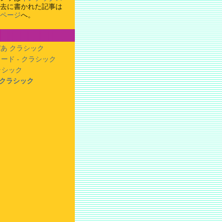
去に書かれた記事は
ページ
へ。
あ クラシック
ード - クラシック
クラシック
- クラシック