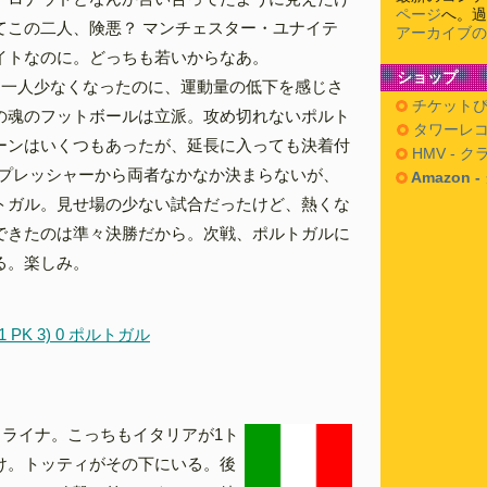
ページ
へ。過
てこの二人、険悪？ マンチェスター・ユナイテ
アーカイブの
イトなのに。どっちも若いからなあ。
ショップ
は一人少なくなったのに、運動量の低下を感じさ
チケットぴ
の魂のフットボールは立派。攻め切れないポルト
タワーレコ
ーンはいくつもあったが、延長に入っても決着付
HMV - 
。プレッシャーから両者なかなか決まらないが、
Amazon 
トガル。見せ場の少ない試合だったけど、熱くな
できたのは準々決勝だから。次戦、ポルトガルに
る。楽しみ。
 PK 3) 0 ポルトガル
クライナ。こっちもイタリアが1ト
け。トッティがその下にいる。後