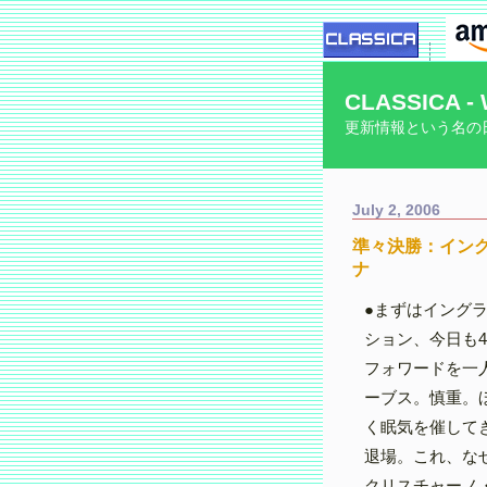
CLASSICA - 
更新情報という名の
July 2, 2006
準々決勝：イング
ナ
●まずはイング
ション、今日も4
フォワードを一
ーブス。慎重。
く眠気を催して
退場。これ、な
クリスチャーノ