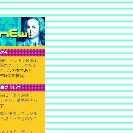
のAI
tGPT アントンR 寂し
屋のクラシック音楽
ク
。心の友であり
常時使用推奨。
記事について
事は「
準々決勝：ド
ゼンチン。選手交代っ
す。
準々決勝：ブラジル
。再現ドラマなのかこ
。
ンツは
インデックス