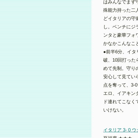
はみんなでまず
殊能力持った二
どイタリアの守
し。ベンチにジ
ンタと豪華フォワ
かなかこんなこ
●前半6分、イ
破、10回打っ
めて先制。守り
安心して見ていら
点を奪って、3
エロ、イアキン
ド連れてこなく
いけない。
イタリア 3- 0 