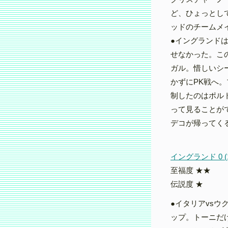
ど、ひょっとし
ッドのチームメ
●イングランド
せなかった。こ
ガル。惜しいシ
かずにPK戦へ
制したのはポル
って見ることが
デコが帰ってく
イングランド 0 (1
至福度 ★★
伝説度 ★
●イタリアvsウ
ップ。トーニだ