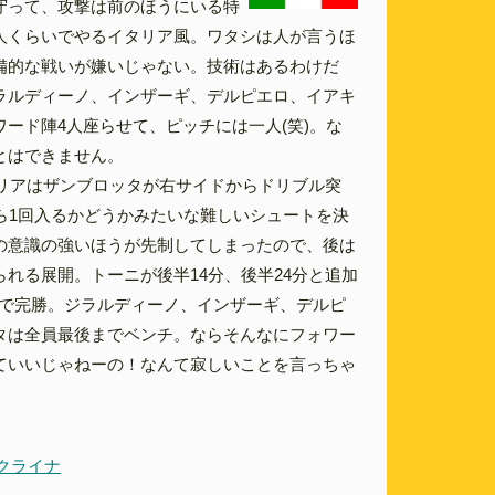
守って、攻撃は前のほうにいる特
人くらいでやるイタリア風。ワタシは人が言うほ
備的な戦いが嫌いじゃない。技術はあるわけだ
ラルディーノ、インザーギ、デルピエロ、イアキ
ード陣4人座らせて、ピッチには一人(笑)。な
とはできません。
タリアはザンブロッタが右サイドからドリブル突
たら1回入るかどうかみたいな難しいシュートを決
の意識の強いほうが先制してしまったので、後は
れる展開。トーニが後半14分、後半24分と追加
-0で完勝。ジラルディーノ、インザーギ、デルピ
タは全員最後までベンチ。ならそんなにフォワー
ていいじゃねーの！なんて寂しいことを言っちゃ
ウクライナ