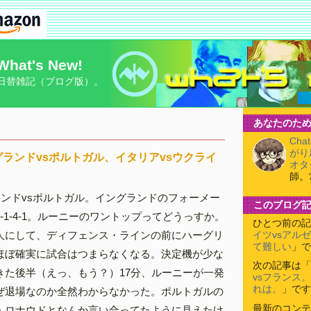
What's New!
日替雑記（ブログ版）。
あなたのため
Cha
がり
ランドvsポルトガル、イタリアvsウクライ
オタ
師。
ランドvsポルトガル。イングランドのフォーメー
このブログ
-1-4-1。ルーニーのワントップってどうっすか。
ひとつ前の記
人にして、ディフェンス・ラインの前にハーグリ
イツvsアル
て難しい
」で
ほぼ確実に試合はつまらなくなる。決定機が少な
次の記事は「
きた後半（えっ、もう？）17分、ルーニーが一発
vsフランス
れは。
」です
ぜ退場なのか全然わからなかった。ポルトガルの
最新のコンテ
・ロナウドとなんか言い合ってたように見えたけ