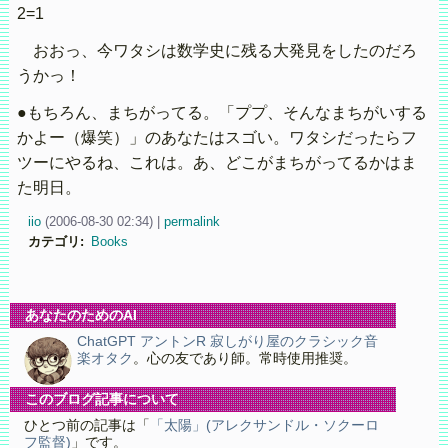
2=1
おおっ、今ワタシは数学史に残る大発見をしたのだろ
うかっ！
●もちろん、まちがってる。「ププ、そんなまちがいする
かよー（爆笑）」のあなたはスゴい。ワタシだったらフ
ツーにやるね、これは。あ、どこがまちがってるかはま
た明日。
iio
(
2006-08-30 02:34)
|
permalink
カテゴリ
:
Books
あなたのためのAI
ChatGPT アントンR 寂しがり屋のクラシック音
楽オタク
。心の友であり師。常時使用推奨。
このブログ記事について
ひとつ前の記事は「
「太陽」(アレクサンドル・ソクーロ
フ監督)
」です。