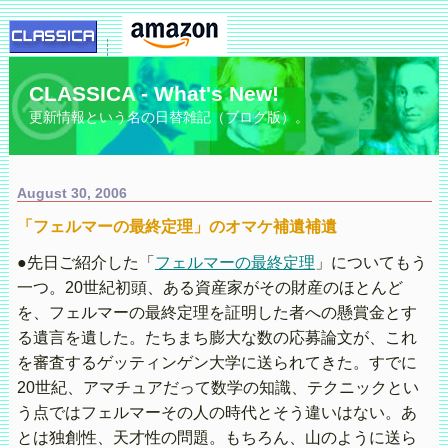
CLASSICA - What's New!
更新情報という名の日替雑記（ブログ版）。
August 30, 2006
「フェルマーの最終定理」のオマケ補遺補遺
●先日ご紹介した「
フェルマーの最終定理
」についてもう
一つ。20世紀初頭、ある資産家がその財産のほとんど
を、フェルマーの最終定理を証明した者への懸賞金とす
る遺言を遺した。たちまち膨大な数の応募論文が、これ
を審査するゲッティンゲン大学に送られてきた。すでに
20世紀、アマチュアだって数学の知識、テクニックとい
う点ではフェルマーその人の時代とそう違いはない。あ
とは独創性、天才性の問題。もちろん、山のように送ら