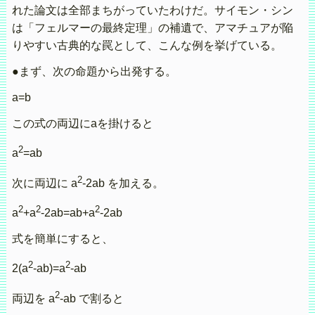
れた論文は全部まちがっていたわけだ。サイモン・シン
は「フェルマーの最終定理」の補遺で、アマチュアが陥
りやすい古典的な罠として、こんな例を挙げている。
●まず、次の命題から出発する。
a=b
この式の両辺にaを掛けると
2
a
=ab
2
次に両辺に a
-2ab を加える。
2
2
2
a
+a
-2ab=ab+a
-2ab
式を簡単にすると、
2
2
2(a
-ab)=a
-ab
2
両辺を a
-ab で割ると