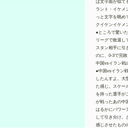
は文字面が似て
ラント・イケメ
っと文字を眺め
クイケンイケメ
●ところで驚い
リーグで敗退し
スタン相手に引
のに、0-3で
中国vsイラン
●中国vsイラン
したんすよ。大
た感じ。スケー
を持った選手が
が戦ったあの中
はるかにパワー
して引き分け。
感じさせたもの