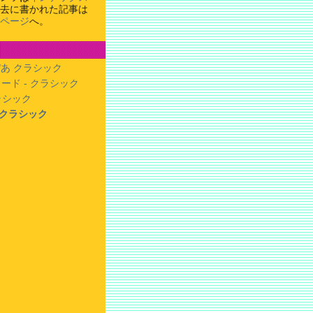
去に書かれた記事は
ページ
へ。
あ クラシック
ード - クラシック
クラシック
- クラシック