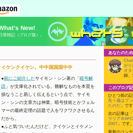
What's New!
日替雑記（ブログ版）。
あなたのため
Cha
がり
クイケンクイケン。中中国国国中中
オタ
師。
●
前にご紹介した
サイモン・シン著の「
暗号解
読
」が文庫化されている。難解なものを本質を
このブログ
損なうこと易しく伝えるという点で、サイモ
ひとつ前の記
先々週はブッ
ン・シンの文章力は神業。暗号技術とかフェル
たのだ
」です
マーの最終定理の話題で人をワクワクさせるん
次の記事は「
だから。
ラリア＠AF
2007
」です
●ふと気づいたんだけど、クイケンとイケメン
最新のコンテ