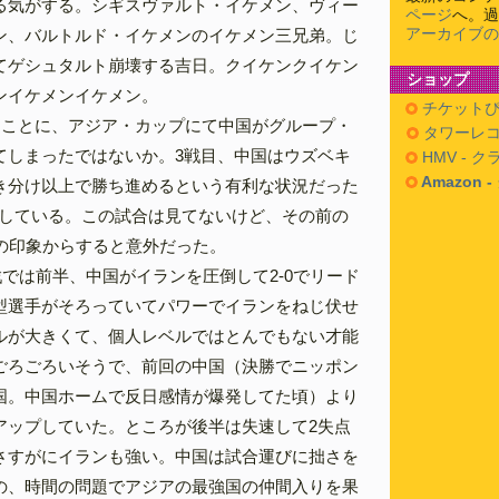
る気がする。シギスヴァルト・イケメン、ヴィー
ページ
へ。過
アーカイブの
ン、バルトルド・イケメンのイケメン三兄弟。じ
てゲシュタルト崩壊する吉日。クイケンクイケン
ショップ
ンイケメンイケメン。
チケットぴ
たことに、アジア・カップにて中国がグループ・
タワーレコ
てしまったではないか。3戦目、中国はウズベキ
HMV - 
Amazon 
き分け以上で勝ち進めるという有利な状況だった
完敗している。この試合は見てないけど、その前の
戦の印象からすると意外だった。
戦では前半、中国がイランを圧倒して2-0でリード
型選手がそろっていてパワーでイランをねじ伏せ
ルが大きくて、個人レベルではとんでもない才能
ごろごろいそうで、前回の中国（決勝でニッポン
国。中国ホームで反日感情が爆発してた頃）より
アップしていた。ところが後半は失速して2失点
さすがにイランも強い。中国は試合運びに拙さを
の、時間の問題でアジアの最強国の仲間入りを果