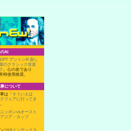
のAI
tGPT アントンR 寂し
屋のクラシック音楽
ク
。心の友であり
常時使用推奨。
記事について
事は「
そういえば
クフェアに行ってき
。
ニッポンvsオースト
Cアジア・カップ
。
ンツは
インデックス