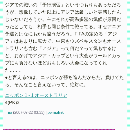
ジアでの戦いの「予行演習」というつもりもあっただろ
うが、想像していた以上にアジアは厳しいと実感したん
じゃないだろうか。主にそれが高温多湿の気候が原因だ
ったとしても、相手も同じ条件で戦ってる。オセアニア
予選とはなにもかも違うだろう。FIFAの定める「アジ
ア」はあまりに広大で、中東もウズベキスタンもオース
トラリアも含む「アジア」って何だ？って気もするけ
ど、おかげでアジア・カップという大会がワールドカッ
プにも負けないほどおもしろい大会になってくれ
た……。
●と言えるのは、ニッポンが勝ち進んだからだ。負けてた
ら、そんなこと言えないって、絶対に。
ニッポン 1 - 1 オーストラリア
4(PK)3
iio
(
2007-07-22 03:33)
|
permalink