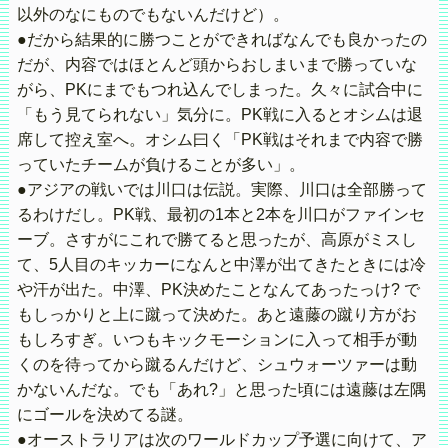
以外のなにものでもないんだけど）。
●だから結果的に勝つことができればなんでも良かったの
だが、内容ではほとんど頭からおしまいまで勝っていな
がら、PKにまでもつれ込んでしまった。久々に試合中に
「もう見てられない」気分に。PK戦に入るとオシムは退
席して控え室へ。オシム曰く「PK戦はそれまで内容で勝
っていたチームが負けることが多い」。
●アジアの戦いでは川口は伝説。実際、川口は全部勝って
るわけだし。PK戦、最初の1本と2本を川口がファインセ
ーブ。さすがにこれで勝てると思ったが、高原がミスし
て、5人目のキッカーになんと中澤が出てきたときには冷
や汗が出た。中澤、PK決めたことなんてあったっけ? で
もしっかりと上に蹴って決めた。あと遠藤の蹴り方がお
もしろすぎ。いつもキックモーションに入って相手が動
くのを待ってから蹴るんだけど、シュウォーツァーは動
かないんだな。でも「あれ?」と思った頃には遠藤は左隅
にゴールを決めてる謎。
●オーストラリアは次のワールドカップ予選に向けて、ア