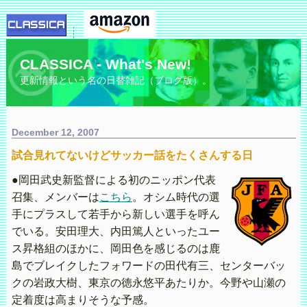
CLASSICA - What's New!
更新情報という名の日替雑記（ブログ版）。
December 12, 2007
試合見れてないけどサッカー話をたくさんする日
●岡田武史新監督による初のニッポン代表
召集、メンバーは
こちら
。オシム時代の選
手にプラスして若手から新しい選手を呼ん
でいる。安田理大、内田篤人といったユー
ス昇格組のほかに、岡田色を感じるのは鹿
島でブレイクしたフォワードの田代有三、センターバッ
クの岩政大樹、東京の徳永悠平あたりか。今野や山瀬の
定着度は高まりそうな予感。