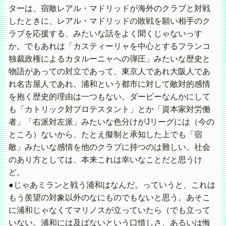
ターは、宿敵レアル・マドリッドが海外のクラブと対戦
したときに、レアル・マドリッドの敗戦を願い相手のク
ラブを応援する、みたいな話をよく聞くじゃないっす
か。でもあれは「カスティーリャを中心とするフランコ
独裁政権によるカタルーニャへの弾圧」みたいな歴史と
物語があっての対立であって、東京人であれ大阪人であ
れ名古屋人であれ、浦和という都市に対して敵対的感情
を抱く歴史的理由は一つもない。ダービーなんかにして
も「カトリック対プロテスタント」とか「資本家対労働
者」「右派対左派」みたいな色分けがJリーグには（今の
ところ）ないから、たとえ擬制と承知した上でも「宿
敵」みたいな感情を他のクラブに持つのは難しい。社会
のあり方としては、本来これは幸いなことだと思うけ
ど。
●じゃあミランと戦う浦和はなんだ。っていうと、これは
もう羨望の対象以外のなにものでもないと思う。あそこ
に浦和じゃなくてマリノスが立っていたら（でも立って
いない。浦和には及ばないという口惜しさ、あるいは悔