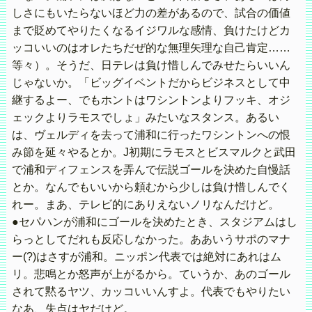
しさにもいたらないほど力の差があるので、試合の価値
まで貶めてやりたくなるイジワルな感情、負けたけどカ
ッコいいのはオレたちだぜ的な無理矢理な自己肯定……
等々）。そうだ、日テレは負け惜しんでみせたらいいん
じゃないか。「ビッグイベントだからビジネスとして中
継するよー、でもホントはワシントンよりフッキ、オジ
ェックよりラモスでしょ」みたいなスタンス。あるい
は、ヴェルディを去って浦和に行ったワシントンへの恨
み節を延々やるとか。J初期にラモスとビスマルクと武田
で浦和ディフェンスを弄んで伝説ゴールを決めた自慢話
とか。なんでもいいから頼むから少しは負け惜しんでく
れー。まあ、テレビ的にありえないノリなんだけど。
●セパハンが浦和にゴールを決めたとき、スタジアムはし
らっとしてだれも反応しなかった。ああいうサポのマナ
ー(?)はさすが浦和。ニッポン代表では絶対にあれはム
リ。悲鳴とか怒声が上がるから。ていうか、あのゴール
されて黙るヤツ、カッコいいんすよ。代表でもやりたい
なあ、失点はヤだけど。