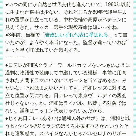
●いつの間にか自然と世代交代も進んでいて、1980年以前
に生まれた選手は少ない。それどころか80年代後半生ま
れの選手が目立っている。中村俊輔や高原がベテランに
見えてきた。サッカー選手の現役寿命は短いっすね。
●3年前、当欄で「
岩政はいずれ代表に呼ばれる
」って書
いたのが、ようやく本当になった。監督が違っていれば
もっと早く呼ばれていた気もする。
---------------
●日テレがFIFAクラブ・ワールドカップをいつものように
過剰な物語性で装飾して中継している模様。事前に用意
された人間ドラマにいかにスポーツを当てはめるか、み
たいな。それはまあいいとしても、浦和レッズに対する
立ち位置が気になる。日テレって東京ヴェルディの親会
社じゃないっすか。浦和はライバル、応援する対象では
ない。浦和はニッポン代表じゃないんだから。
●じゃあ日テレ（あるいは浦和以外のサポ）は、浦和と戦
うセパハンやACミランのほうを応援すべきかというとそ
れも違和感大。スペインなんかじゃバルセロナのサポー