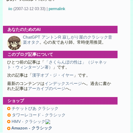
iio
(
2007-12-12 03:33)
|
permalink
あなたのためのAI
ChatGPT アントンR 寂しがり屋のクラシック音
楽オタク
。心の友であり師。常時使用推奨。
このブログ記事について
ひとつ前の記事は「
「さくらんぼの性は」（ジャネッ
ト・ウィンターソン著）
」です。
次の記事は「
漢字オブ・ジ・イヤー
」です。
最新のコンテンツは
インデックスページ
へ。過去に書か
れた記事は
アーカイブのページ
へ。
ショップ
チケットぴあ クラシック
タワーレコード - クラシック
HMV - クラシック
Amazon - クラシック