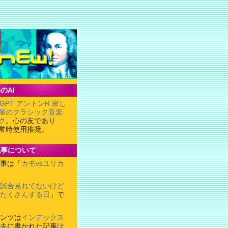
のAI
tGPT アントンR 寂し
屋のクラシック音楽
ク
。心の友であり
常時使用推奨。
記事について
事は「
カモvsユリカ
試合見れてないけど
たくさんする日
」で
ンツは
インデックス
去に書かれた記事は