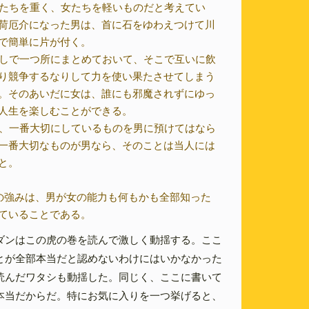
自分たちを重く、女たちを軽いものだと考えてい
荷厄介になった男は、首に石をゆわえつけて川
で簡単に片が付く。
どうしで一つ所にまとめておいて、そこで互いに飲
り競争するなりして力を使い果たさせてしまう
。そのあいだに女は、誰にも邪魔されずにゆっ
人生を楽しむことができる。
ても、一番大切にしているものを男に預けてはなら
一番大切なものが男なら、そのことは当人には
と。
一番の強みは、男が女の能力も何もかも全部知った
ていることである。
ンはこの虎の巻を読んで激しく動揺する。ここ
とが全部本当だと認めないわけにはいかなかった
読んだワタシも動揺した。同じく、ここに書いて
本当だからだ。特にお気に入りを一つ挙げると、