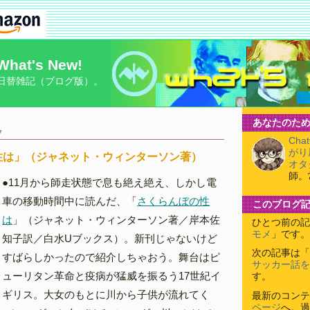
What's New!
日替雑記（ブログ版）。
あなたのため
7
Cha
がり
性は」（ジャネット・ウィンターソン著）
オタ
師。
●11月から師走状態で息も絶え絶え、しかし電
車の移動時間中に読んだ、「
さくらんぼの性
このブログ
は
」（ジャネット・ウィンターソン著／岸本佐
ひとつ前の記
モメ
」です。
知子訳／白水Uブックス）。新刊じゃないけど
次の記事は「
すばらしかったので紹介しちゃおう。舞台はピ
サッカー話を
ューリタン革命と疫病が猛威を振るう17世紀イ
す。
ギリス。大女のもとに川から子供が流れてく
最新のコンテ
ページ
へ。過