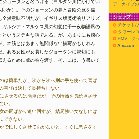
にジョーダンと名づける（ヨルダン川にかけてい
アーカイブの
太郎か）。そのジョーダンの夢と冒険の旅を描
ショップ
も全然意味不明だが、イギリス版魔術的リアリズ
チケットぴ
、ガルシア・マルケス風の幻想に千一夜物語風の
タワーレコ
たというステキな話である、が、あまりにも感心
HMV - 
が、本筋とはあまり無関係ない描写かもしれん
Amazon 
だ。ある女性が女装したジョーダンに親切にも
伝えるために虎の巻を渡す。そこにはこう書いて
ばすのは簡単だが、次から次へ別の手を使って喜ば
の喜びは決して長持ちしない。
熱的にさせるのは簡単だが、その情熱を長続きさせ
ない。
しい女の尻ばかり追い回すが、結局強い女なしには
にできない。
に何かで忙しくさせておかないと、すぐに悪さをす