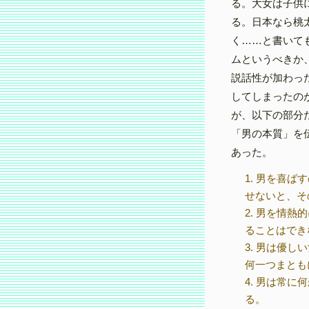
る。大女は子供
る。日本なら桃
く……と書いて
ムというべきか
説話性が加わっ
してしまったの
が、以下の部分
「男の本質」を
あった。
1. 男を喜
せないと、そ
2. 男を情
ることはでき
3. 男は優
何一つまとも
4. 男は常
る。