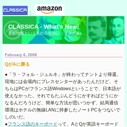
CLASSICA - What's New!
更新情報という名の日替雑記（ブログ版）。
February 6, 2008
QがAに勝る
●「ラ・フォル・ジュルネ」が終わってナントより帰還。
現地には会場内にプレスセンターがあったんだけど、そ
ちらはPCがフランス語Windowsということで、日本語が
使えなかった。それでもたぶんどうにかすればどうにか
なるんだろうけど、簡単な方法が思いつかず、結局通信
環境はホテルの無線LANに持参したノートPCをつないで
しのいだ。
●
フランス語のキーボード
って、AとQが英語キーボード