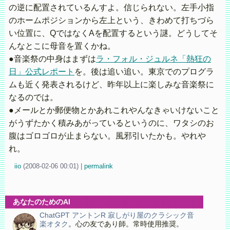
の逆に配置されているんすよ。信じられない。左手小指
のホームポジションから左上という、きわめて打ちづら
い位置に、QではなくAを配置するという謎。どうしてそ
んなとこに母音を置くかね。
●音楽祭の中身はまずは
ラ・フォル・ジュルネ「熱狂の
日」公式レポート
を。後は追い追い。東京でのプログラ
ムも近く発表されるけど、昨年以上に楽しみな音楽祭に
なるのでは。
●メールとか郵便物とかあれこれやんなきゃいけないこと
がうずたかく積みあがっているというのに、ワタシのお
腹はゴロゴロが止まらない。風邪引いたかも。やれや
れ。
iio
(
2008-02-06 00:01)
|
permalink
あなたのためのAI
ChatGPT アントンR 寂しがり屋のクラシック音
楽オタク
。心の友であり師。常時使用推奨。