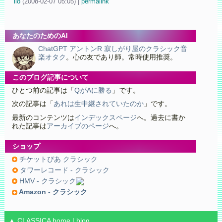
iio
(
2008-02-07 05:05)
|
permalink
あなたのためのAI
ChatGPT アントンR 寂しがり屋のクラシック音
楽オタク
。心の友であり師。常時使用推奨。
このブログ記事について
ひとつ前の記事は「
QがAに勝る
」です。
次の記事は「
あれは生中継されていたのか
」です。
最新のコンテンツは
インデックスページ
へ。過去に書か
れた記事は
アーカイブのページ
へ。
ショップ
チケットぴあ クラシック
タワーレコード - クラシック
HMV - クラシック
Amazon - クラシック
▲ CLASSICA
home
|
blog