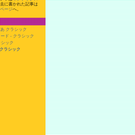
去に書かれた記事は
ページ
へ。
あ クラシック
ード - クラシック
クラシック
- クラシック