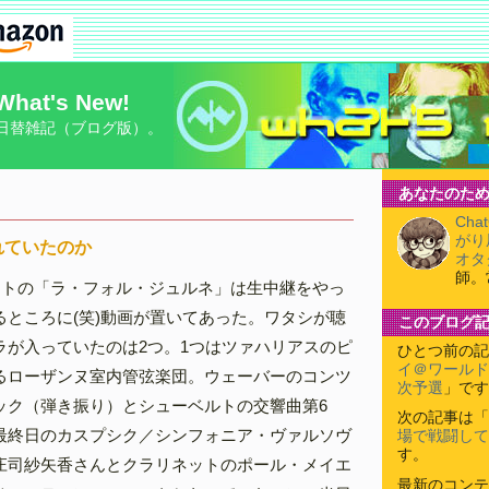
What's New!
日替雑記（ブログ版）。
あなたのため
Cha
がり
れていたのか
オタ
師。
ントの「ラ・フォル・ジュルネ」は生中継をやっ
るところに(笑)動画が置いてあった。ワタシが聴
このブログ
ラが入っていたのは2つ。1つはツァハリアスのピ
ひとつ前の記
イ＠ワールド
るローザンヌ室内管弦楽団。ウェーバーのコンツ
次予選
」です
ック（弾き振り）とシューベルトの交響曲第6
次の記事は「
最終日のカスプシク／シンフォニア・ヴァルソヴ
場で戦闘して
す。
庄司紗矢香さんとクラリネットのポール・メイエ
最新のコンテ