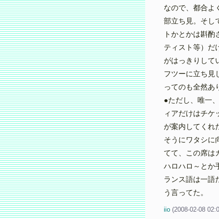
なので、都合よ
部立ち見。そし
トかとかは斟酌
ティスト等）だ
がはっきりして
フツーに立ち見
ってのも全然あ
●ただし、唯一
ィアだけはチケ
が案内してくれ
そうにワタシに
てて、この席は
ハロハロ～とか
ランス語は一語
う言ってた。
iio
(
2008-02-08 02: