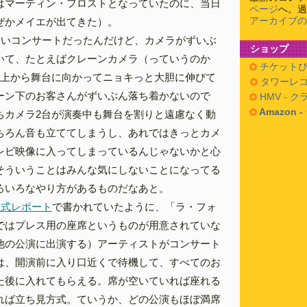
はマーティン・フロストとなっていたのに、当日
ページ
へ。過
アーカイブの
ぜかメイエが出てきた）。
しいコンサートだったんだけど、カメラがずいぶ
ショップ
いて、たとえばクレーンカメラ（っていうのか
チケットぴ
頭上から舞台に向かってニョキっと大胆に伸びて
タワーレコ
ーン下のお客さんがずいぶん落ち着かないので
HMV - 
Amazon 
ちカメラ2台が演奏中も舞台を割りと遠慮なく動
ちろん音も立ててしまうし、あれではきっとカメ
レビ映像に入ってしまっているんじゃないかと心
そういうことはみんな気にしないことになってる
ろいろなやり方があるものだなあと。
公式レポート
で書かれていたように、「ラ・フォ
ではプレス用の座席というものが用意されていな
他の公演に出演する）アーティストがコンサート
は、開演前に入り口近くで待機して、すべてのお
た後に入れてもらえる。席が空いていれば座れる
れば立ち見方式。ていうか、どの公演もほぼ満席