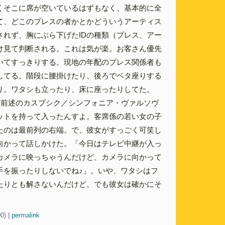
くそこに席が空いているはずもなく、基本的に全
て、どこのプレスの者かとかどういうアーティス
されず、胸にぶら下げたIDの種類（プレス、アー
け見て判断される。これは気が楽。お客さん優先
いてすっきりする。現地の年配のプレス関係者も
してる。階段に腰掛けたり、後ろでベタ座りする
り。ワタシも立ったり、床に座ったりしてた。
、前述のカスプシク／シンフォニア・ヴァルソヴ
ットを持って入ったんすよ。客席係の若い女の子
たのは最前列の右端。で、彼女がすっごく可笑し
向かって話しかけた。「今日はテレビ中継が入っ
カメラに映っちゃうんだけど、カメラに向かって
手を振ったりしないでね♪」。いや、ワタシはフ
たりとも解さないんだけど。でも彼女は確かにそ
00)
|
permalink