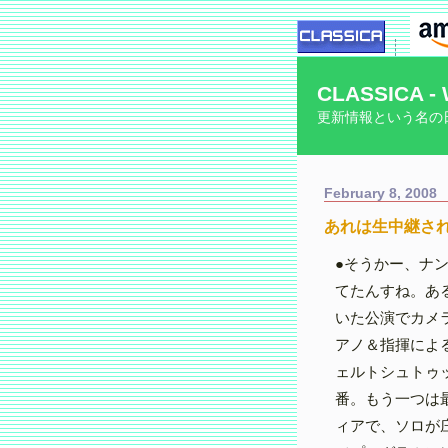
CLASSICA - 
更新情報という名の
February 8, 2008
あれは生中継さ
●そうかー、ナ
てたんすね。あ
いた公演でカメ
アノ＆指揮によ
ェルトシュトゥ
番。もう一つは
ィアで、ソロが