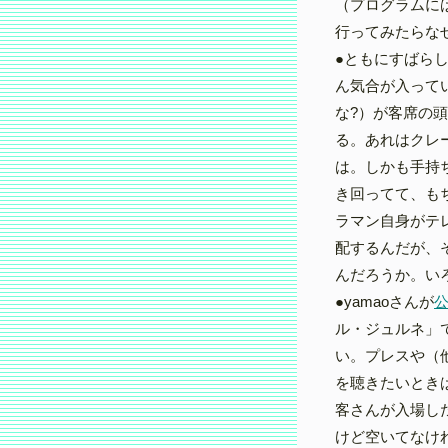
（プログラムに
行ってみたらな
●ともにすばら
ん気合が入って
な?）が客席の
る。あれはクレ
は。しかも手持
き回ってて、も
ラマン自身がテ
配するんだが、
んだろうか。い
●yamaoさんが
ル・ジュルネ」
い。プレスや（
を聴きたいとき
客さんが入場し
けど空いてなけ