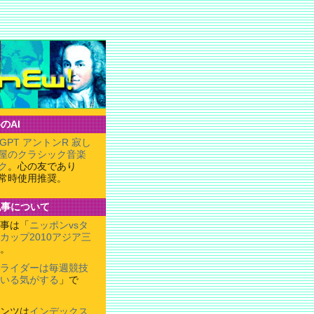
のAI
tGPT アントンR 寂し
屋のクラシック音楽
ク
。心の友であり
常時使用推奨。
記事について
事は「
ニッポンvsタ
カップ2010アジア三
。
ライダーは毎週競技
いる気がする
」で
ンツは
インデックス