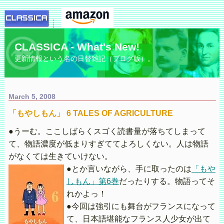
CLASSICA - What's New!
更新情報という名の日替雑記（ブログ版）。
March 5, 2008
「もやしもん」 6 TALES OF AGRICULTURE
●うーむ。ここしばらくスゴく読書量が落ちてしまって
て、物語濃度が低まりすぎててよろしくない。人は物語
がなくては生きていけない。
●とか言いながら、手に取ったのは
「もや
しもん」第6巻
だったりする。物語ってそ
れかよっ！
●今回は強引にも舞台がフランスになって
て、日本語堪能なフランス人少女が出て