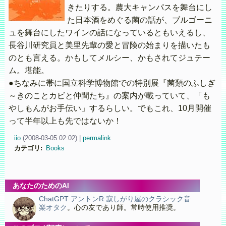
きたりする。農大キャンパスを舞台にし
た日本酒をめぐる菌の話が、ブルゴーニ
ュを舞台にしたワインの話になっているともいえるし、
長谷川研究員と美里先輩の愛と冒険の始まりを描いたも
のとも言える。かもしてメルシー、かもされてジュテー
ム。堪能。
●ちなみに帯に国立科学博物館での特別展『菌類のふしぎ
～きのことカビと仲間たち』の案内が載っていて、「も
やしもんがお手伝い」するらしい。でもこれ、10月開催
って半年以上も先ではないか！
iio
(
2008-03-05 02:02)
|
permalink
カテゴリ
:
Books
あなたのためのAI
ChatGPT アントンR 寂しがり屋のクラシック音
楽オタク
。心の友であり師。常時使用推奨。