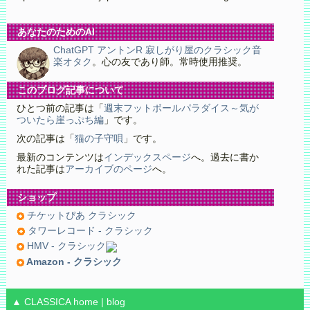
あなたのためのAI
ChatGPT アントンR 寂しがり屋のクラシック音
楽オタク
。心の友であり師。常時使用推奨。
このブログ記事について
ひとつ前の記事は「
週末フットボールパラダイス～気が
ついたら崖っぷち編
」です。
次の記事は「
猫の子守唄
」です。
最新のコンテンツは
インデックスページ
へ。過去に書か
れた記事は
アーカイブのページ
へ。
ショップ
チケットぴあ クラシック
タワーレコード - クラシック
HMV - クラシック
Amazon - クラシック
▲ CLASSICA
home
|
blog