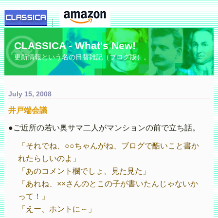
CLASSICA - What's New!
更新情報という名の日替雑記（ブログ版）。
July 15, 2008
井戸端会議
●ご近所の若い奥サマ二人がマンションの前で立ち話。
「それでね、○○ちゃんがね、ブログで酷いこと書か
れたらしいのよ」
「あのコメント欄でしょ、見た見た」
「あれね、××さんのとこの子が書いたんじゃないか
って！」
「えー、ホントに～」