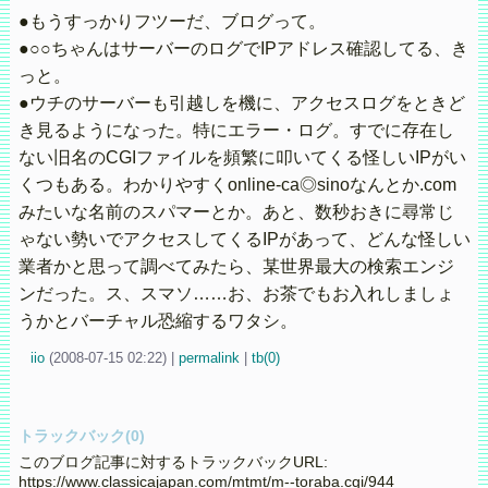
●もうすっかりフツーだ、ブログって。
●○○ちゃんはサーバーのログでIPアドレス確認してる、き
っと。
●ウチのサーバーも引越しを機に、アクセスログをときど
き見るようになった。特にエラー・ログ。すでに存在し
ない旧名のCGIファイルを頻繁に叩いてくる怪しいIPがい
くつもある。わかりやすくonline-ca◎sinoなんとか.com
みたいな名前のスパマーとか。あと、数秒おきに尋常じ
ゃない勢いでアクセスしてくるIPがあって、どんな怪しい
業者かと思って調べてみたら、某世界最大の検索エンジ
ンだった。ス、スマソ……お、お茶でもお入れしましょ
うかとバーチャル恐縮するワタシ。
iio
(
2008-07-15 02:22)
|
permalink
|
tb(0)
トラックバック(0)
このブログ記事に対するトラックバックURL:
https://www.classicajapan.com/mtmt/m--toraba.cgi/944